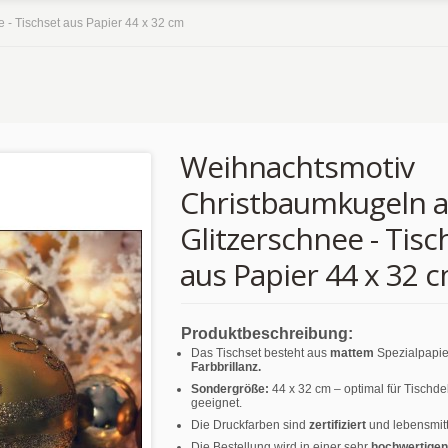
 - Tischset aus Papier 44 x 32 cm
Weihnachtsmotiv
Christbaumkugeln a
Glitzerschnee - Tisc
aus Papier 44 x 32 
Produktbeschreibung:
Das Tischset besteht aus
mattem
Spezialpapie
Farbbrillanz.
Sondergröße:
44 x 32 cm – optimal für Tischd
geeignet.
Die Druckfarben sind
zertifiziert
und lebensmitt
Die Bestellung wird in einer sehr
hochwertigen