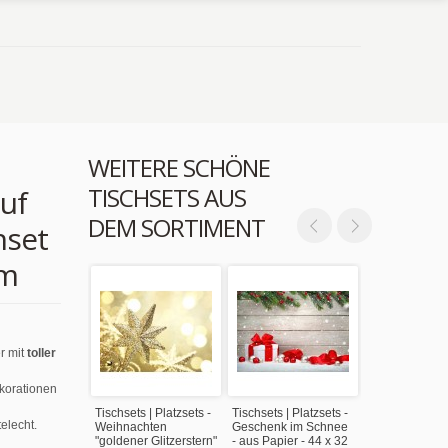
WEITERE SCHÖNE
TISCHSETS AUS
uf
DEM SORTIMENT
hset
cm
r mit
toller
ekorationen
Tischsets | Platzsets -
Tischsets | Platzsets -
elecht.
Weihnachten
Geschenk im Schnee
"goldener Glitzerstern"
- aus Papier - 44 x 32