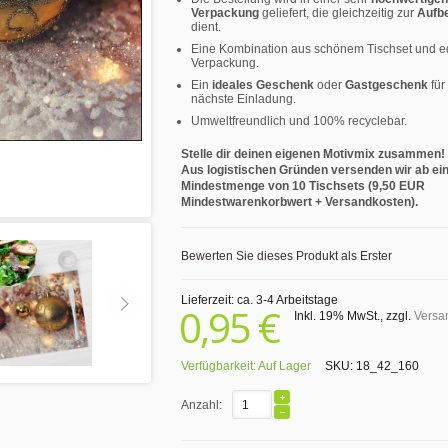
Verpackung
geliefert, die gleichzeitig zur
Aufb
dient.
Eine Kombination aus schönem Tischset und e
Verpackung.
Ein
ideales Geschenk
oder
Gastgeschenk
für
nächste Einladung.
Umweltfreundlich und 100% recyclebar.
Stelle dir deinen eigenen Motivmix zusammen!
Aus logistischen Gründen versenden wir ab ei
Mindestmenge von 10 Tischsets (9,50 EUR
Mindestwarenkorbwert + Versandkosten).
Bewerten Sie dieses Produkt als Erster
Lieferzeit: ca. 3-4 Arbeitstage
0,95 €
Inkl. 19% MwSt.
,
zzgl.
Versa
Verfügbarkeit:
Auf Lager
SKU:
18_42_160
Anzahl: