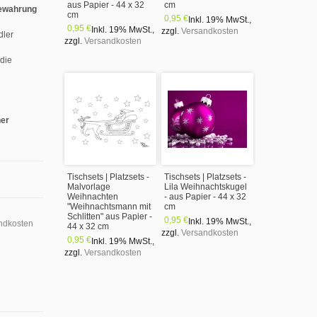
aus Papier - 44 x 32
cm
ewahrung
cm
0,95 €
Inkl. 19% MwSt.
,
0,95 €
Inkl. 19% MwSt.
,
zzgl.
Versandkosten
dler
zzgl.
Versandkosten
 die
ner
Tischsets | Platzsets -
Tischsets | Platzsets -
Malvorlage
Lila Weihnachtskugel
Weihnachten
- aus Papier - 44 x 32
"Weihnachtsmann mit
cm
Schlitten" aus Papier -
0,95 €
Inkl. 19% MwSt.
,
ndkosten
44 x 32 cm
zzgl.
Versandkosten
0,95 €
Inkl. 19% MwSt.
,
zzgl.
Versandkosten