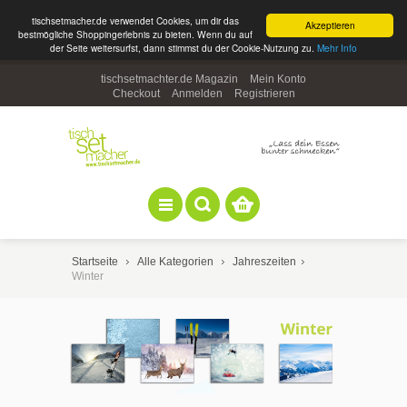
tischsetmacher.de verwendet Cookies, um dir das
Akzeptieren
bestmögliche Shoppingerlebnis zu bieten. Wenn du auf
der Seite weitersurfst, dann stimmst du der Cookie-Nutzung zu.
Mehr Info
tischsetmachter.de Magazin
Mein Konto
Checkout
Anmelden
Registrieren
Startseite
Alle Kategorien
Jahreszeiten
Winter