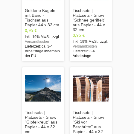
Goldene Kugeln
Tischsets |
mit Band -
Platzsets - Snow
Tischset aus
"Schnee geriffelt"
Papier 44 x 32 cm
aus Papier - 44 x
32 cm
0,95 €
0,95 €
Inkl. 19% MwSt.
,
zzgl.
Versandkosten
Inkl. 19% MwSt.
,
zzgl.
Lieferzeit: ca. 3-4
Versandkosten
Arbeitstage innerhalb
Lieferzeit: 3-4
der EU
Arbeitstage
Tischsets |
Tischsets |
Platzsets - Snow
Platzsets - Snow
"Gipfelkreuz" aus
"Ski vor
Papier - 44 x 32
Berghütte" aus
cm
Papier - 44 x 32