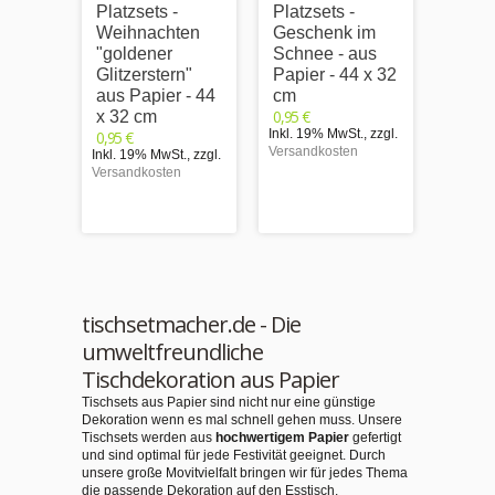
Platzsets -
Platzsets -
Platzs
Weihnachten
Geschenk im
Malvo
"goldener
Schnee - aus
Weih
Glitzerstern"
Papier - 44 x 32
"Wei
aus Papier - 44
cm
nn mi
0,95 €
x 32 cm
Schli
Inkl. 19% MwSt.
,
zzgl.
0,95 €
Papie
Versandkosten
Inkl. 19% MwSt.
,
zzgl.
cm
Versandkosten
0,95 €
Inkl. 1
Versand
tischsetmacher.de - Die
umweltfreundliche
Tischdekoration aus Papier
Tischsets aus Papier sind nicht nur eine günstige
Dekoration wenn es mal schnell gehen muss. Unsere
Tischsets werden aus
hochwertigem Papier
gefertigt
und sind optimal für jede Festivität geeignet. Durch
unsere große Movitvielfalt bringen wir für jedes Thema
die passende Dekoration auf den Esstisch.