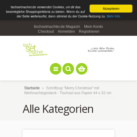
tischsetmacher.de verwendet Cookies, um dir das
Akzeptieren
bestmögliche Shoppingerlebnis zu bieten. Wenn du auf
der Seite weitersurfst, dann stimmst du der Cookie-Nutzung zu.
Mehr Info
tischsetmachter.de Magazin
Mein Konto
Checkout
Anmelden
Registrieren
Startseite
Schriftzug "Merry Christmas" mit
Weihnachtsgesteck - Tischset aus Papier 44 x 32 cm
Alle Kategorien