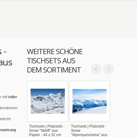
 -
WEITERE SCHÖNE
TISCHSETS AUS
aus
DEM SORTIMENT
r mit
toller
ekorationen
elecht.
Tischsets | Platzsets -
Tischsets | Platzsets -
ewahrung
Snow "Skilift" aus
Snow
Papier - 44 x 32 cm
"Alpenpanorama" aus