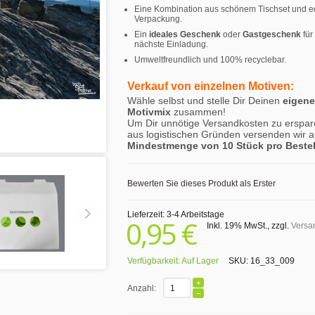
Eine Kombination aus schönem Tischset und e
Verpackung.
Ein
ideales Geschenk
oder
Gastgeschenk
für
nächste Einladung.
Umweltfreundlich und 100% recyclebar.
Verkauf von einzelnen Motiven:
Wähle selbst und stelle Dir Deinen
eigen
Motivmix
zusammen!
Um Dir unnötige Versandkosten zu erspar
aus logistischen Gründen versenden wir a
Mindestmenge von 10 Stück pro Beste
Bewerten Sie dieses Produkt als Erster
Lieferzeit: 3-4 Arbeitstage
0,95 €
Inkl. 19% MwSt.
,
zzgl.
Versa
Verfügbarkeit:
Auf Lager
SKU:
16_33_009
Anzahl: