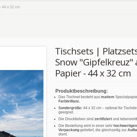
 - 44 x 32 cm
Tischsets | Platzsets
Snow "Gipfelkreuz" 
Papier - 44 x 32 cm
Produktbeschreibung:
Das Tischset besteht aus
mattem
Spezialpapie
Farbbrillanz.
Sondergröße:
44 x 32 cm – optimal für Tischd
geeignet.
Die Druckfarben sind
zertifiziert
und lebensmitt
Die Bestellung wird in einer sehr
hochwertigen
Verpackung
geliefert, die gleichzeitig zur
Aufb
dient.