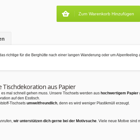
Zum Warenkorb Hinzufügen
en
au das richtige für die Berghütte nach einer langen Wanderung oder um Alpenfeelin
e Tischdekoration aus Papier
nn es mal schnell gehen muss. Unsere Tischsets werden aus
hochwertigem Papier
ration auf den Esstisch.
tstoff-Tischsets
umweltfreundlich
, denn es wird weniger Plastikmüll erzeugt.
anrufen,
wir unterstützen dich gerne bei der Motivsuche
. Viele neue Motive sind 