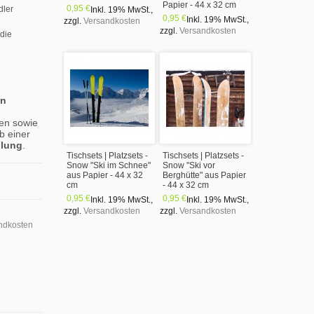
Papier - 44 x 32 cm
0,95 €
dler
Inkl. 19% MwSt.
,
0,95 €
Inkl. 19% MwSt.
,
zzgl.
Versandkosten
zzgl.
Versandkosten
 die
en
en sowie
b einer
llung
.
Tischsets | Platzsets -
Tischsets | Platzsets -
Snow "Ski im Schnee"
Snow "Ski vor
aus Papier - 44 x 32
Berghütte" aus Papier
cm
- 44 x 32 cm
0,95 €
0,95 €
Inkl. 19% MwSt.
,
Inkl. 19% MwSt.
,
zzgl.
Versandkosten
zzgl.
Versandkosten
ndkosten