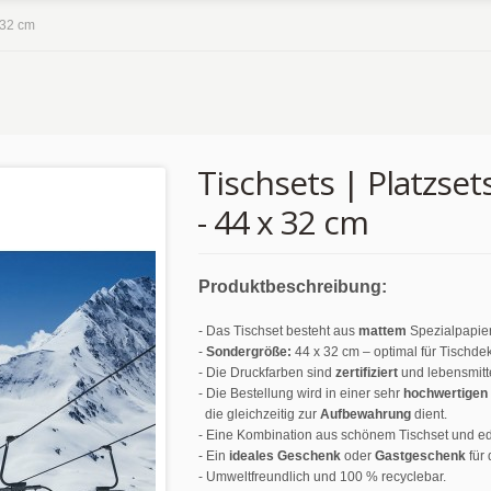
x 32 cm
Tischsets | Platzsets
- 44 x 32 cm
Produktbeschreibung:
- Das Tischset besteht aus
mattem
Spezialpapie
-
Sondergröße:
44 x 32 cm – optimal für Tischde
- Die Druckfarben sind
zertifiziert
und lebensmitte
- Die Bestellung wird in einer sehr
hochwertigen
die gleichzeitig zur
Aufbewahrung
dient.
- Eine Kombination aus schönem Tischset und ed
- Ein
ideales Geschenk
oder
Gastgeschenk
für 
- Umweltfreundlich und 100 % recyclebar.