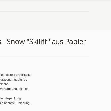
 - Snow "Skilift" aus Papier
r mit
toller Farbbrillanz.
korationen geeignet.
lecht.
 Verpackung
geliefert,
ler Verpackung.
die nächste Einladung.