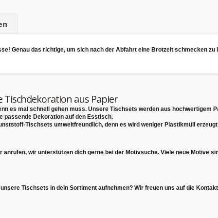
en
isse! Genau das richtige, um sich nach der Abfahrt eine Brotzeit schmecken z
e Tischdekoration aus Papier
 wenn es mal schnell gehen muss. Unsere Tischsets werden aus
hochwertigem P
ie passende Dekoration auf den Esstisch.
unststoff-Tischsets
umweltfreundlich
, denn es wird weniger Plastikmüll erzeugt
r anrufen,
wir unterstützen dich gerne bei der Motivsuche
. Viele neue Motive s
 unsere Tischsets in dein Sortiment aufnehmen? Wir freuen uns auf die Konta