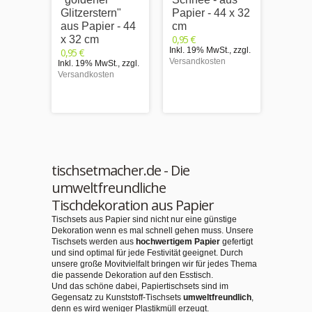
Glitzerstern"
Papier - 44 x 32
"Wei
aus Papier - 44
cm
nn mi
0,95 €
x 32 cm
Schli
Inkl. 19% MwSt.
,
zzgl.
0,95 €
Papie
Versandkosten
Inkl. 19% MwSt.
,
zzgl.
cm
Versandkosten
0,95 €
Inkl. 1
Versand
tischsetmacher.de - Die
umweltfreundliche
Tischdekoration aus Papier
Tischsets aus Papier sind nicht nur eine günstige
Dekoration wenn es mal schnell gehen muss. Unsere
Tischsets werden aus
hochwertigem Papier
gefertigt
und sind optimal für jede Festivität geeignet. Durch
unsere große Movitvielfalt bringen wir für jedes Thema
die passende Dekoration auf den Esstisch.
Und das schöne dabei, Papiertischsets sind im
Gegensatz zu Kunststoff-Tischsets
umweltfreundlich
,
denn es wird weniger Plastikmüll erzeugt.