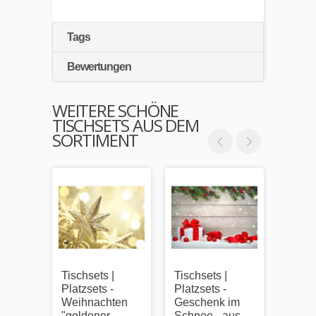
Tags
Bewertungen
WEITERE SCHÖNE
TISCHSETS AUS DEM
SORTIMENT
Tischsets |
Tischsets |
Tischs
Platzsets -
Platzsets -
Platzs
Weihnachten
Geschenk im
Malvo
"goldener
Schnee - aus
Weih