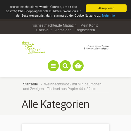
tischsetmacher.de verwendet Cookies, um dir das
Akzeptieren
bestmögliche Shoppingerlebnis zu bieten. Wenn du auf
der Seite weitersurfst, dann stimmst du der Cookie-Nutzung zu.
Mehr Info
tischsetmachter.de Magazin
Mein Konto
Checkout
Anmelden
Registrieren
Startseite
Weihnachtsmotiv mit Minibäumchen
und Zweigen - Tischset aus Papier 44 x 32 cm
Alle Kategorien