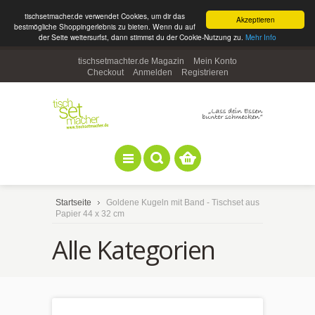
tischsetmacher.de verwendet Cookies, um dir das
Akzeptieren
bestmögliche Shoppingerlebnis zu bieten. Wenn du auf
der Seite weitersurfst, dann stimmst du der Cookie-Nutzung zu.
Mehr Info
tischsetmachter.de Magazin
Mein Konto
Checkout
Anmelden
Registrieren
Startseite
Goldene Kugeln mit Band - Tischset aus
Papier 44 x 32 cm
Alle Kategorien