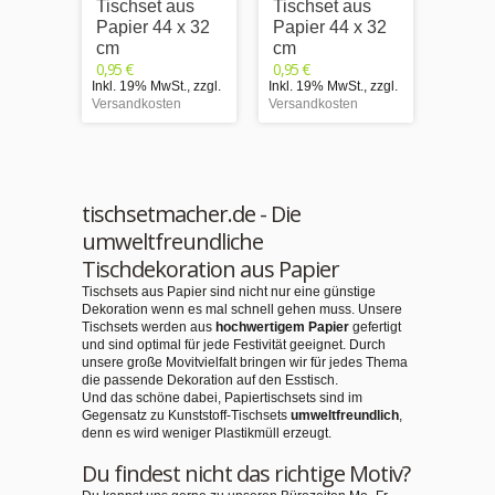
Tischset aus
Tischset aus
Tisch
Papier 44 x 32
Papier 44 x 32
Papie
cm
cm
cm
0,95 €
0,95 €
0,95 €
Inkl. 19% MwSt.
,
zzgl.
Inkl. 19% MwSt.
,
zzgl.
Inkl. 1
Versandkosten
Versandkosten
Versand
tischsetmacher.de - Die
umweltfreundliche
Tischdekoration aus Papier
Tischsets aus Papier sind nicht nur eine günstige
Dekoration wenn es mal schnell gehen muss. Unsere
Tischsets werden aus
hochwertigem Papier
gefertigt
und sind optimal für jede Festivität geeignet. Durch
unsere große Movitvielfalt bringen wir für jedes Thema
die passende Dekoration auf den Esstisch.
Und das schöne dabei, Papiertischsets sind im
Gegensatz zu Kunststoff-Tischsets
umweltfreundlich
,
denn es wird weniger Plastikmüll erzeugt.
Du findest nicht das richtige Motiv?