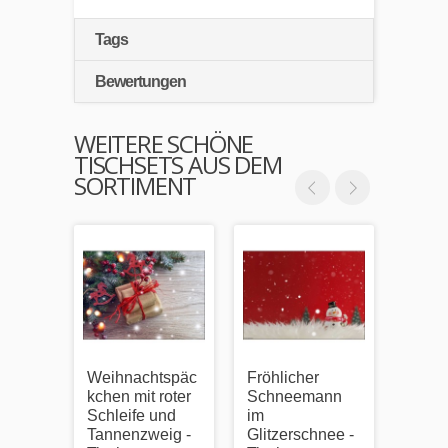
Tags
Bewertungen
WEITERE SCHÖNE
TISCHSETS AUS DEM
SORTIMENT
Weihnachtspäc
Fröhlicher
Weihn
kchen mit roter
Schneemann
v mit
Schleife und
im
dekor
Tannenzweig -
Glitzerschnee -
Lecke