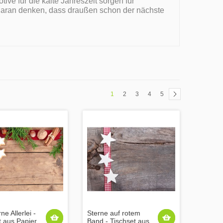
ve für die kalte Jahreszeit sorgen für
aran denken, dass draußen schon der nächste
1
2
3
4
5
ne Allerlei -
Sterne auf rotem
t aus Papier
Band - Tischset aus