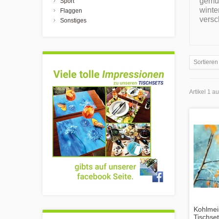
gemüt
Sport
winte
Flaggen
versc
Sonstiges
Sortieren
Artikel 1 a
Kohlmeis
Tischse