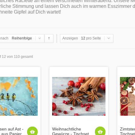
liches Raclette an einem verschneiten Winterabend: Unsere Moti
rliche Stimmung und lassen Dich auch im warmen Esszimmer d
hneite Gipfel auf Dich wartet!
 nach
Reihenfolge
Anzeigen
12
pro Seite
uf 12 von 110 gesamt
en auf Ast -
Weihnachtliche
Zimtster
t aus Papier
Gewürze - Tischset
Tischse