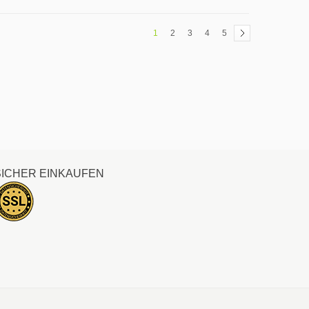
1
2
3
4
5
SICHER EINKAUFEN