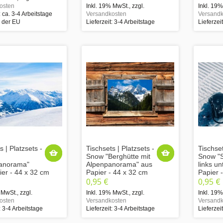
osten
Inkl. 19% MwSt.
,
zzgl.
Inkl. 19
: ca. 3-4 Arbeitstage
Versandkosten
Versandk
b der EU
Lieferzeit: 3-4 Arbeitstage
Lieferzei
s | Platzsets -
Tischsets | Platzsets -
Tischset
Snow "Berghütte mit
Snow "
anorama"
Alpenpanorama" aus
links un
ier - 44 x 32 cm
Papier - 44 x 32 cm
Papier 
0,95 €
0,95 €
 MwSt.
,
zzgl.
Inkl. 19% MwSt.
,
zzgl.
Inkl. 19
osten
Versandkosten
Versandk
: 3-4 Arbeitstage
Lieferzeit: 3-4 Arbeitstage
Lieferzei