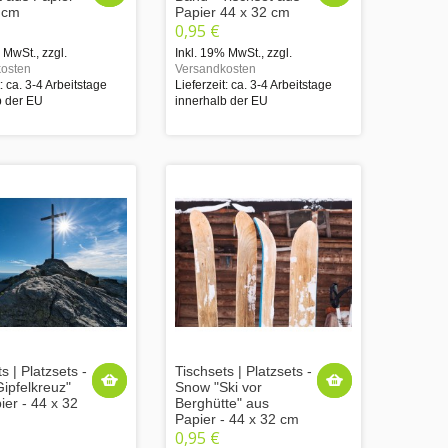
 cm
Papier 44 x 32 cm
0,95 €
% MwSt.
,
zzgl.
Inkl. 19% MwSt.
,
zzgl.
osten
Versandkosten
t: ca. 3-4 Arbeitstage
Lieferzeit: ca. 3-4 Arbeitstage
b der EU
innerhalb der EU
s | Platzsets -
Tischsets | Platzsets -
ipfelkreuz"
Snow "Ski vor
ier - 44 x 32
Berghütte" aus
Papier - 44 x 32 cm
0,95 €