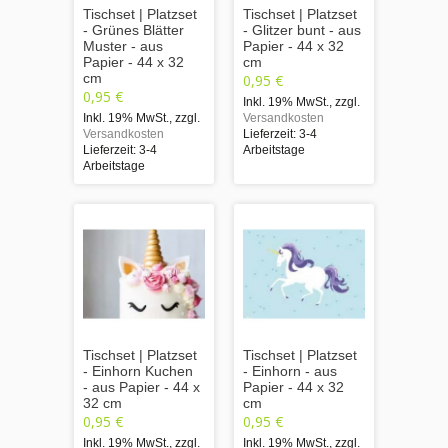
Tischset | Platzset
Tischset | Platzset
- Grünes Blätter
- Glitzer bunt - aus
Muster - aus
Papier - 44 x 32
Papier - 44 x 32
cm
cm
0,95 €
0,95 €
Inkl. 19% MwSt.
,
zzgl.
Inkl. 19% MwSt.
,
zzgl.
Versandkosten
Versandkosten
Lieferzeit: 3-4
Lieferzeit: 3-4
Arbeitstage
Arbeitstage
Tischset | Platzset
Tischset | Platzset
- Einhorn Kuchen
- Einhorn - aus
- aus Papier - 44 x
Papier - 44 x 32
32 cm
cm
0,95 €
0,95 €
Inkl. 19% MwSt.
,
zzgl.
Inkl. 19% MwSt.
,
zzgl.