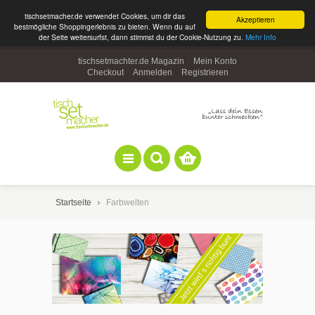
tischsetmacher.de verwendet Cookies, um dir das
Akzeptieren
bestmögliche Shoppingerlebnis zu bieten. Wenn du auf
der Seite weitersurfst, dann stimmst du der Cookie-Nutzung zu.
Mehr Info
tischsetmachter.de Magazin
Mein Konto
Checkout
Anmelden
Registrieren
Startseite
Farbwelten