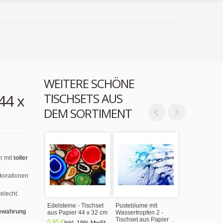
WEITERE SCHÖNE
TISCHSETS AUS
44 x
DEM SORTIMENT
r mit
toller
ekorationen
elecht.
Edelsteine - Tischset
Pusteblume mit
ewahrung
aus Papier 44 x 32 cm
Wassertropfen 2 -
Tischset aus Papier
0,95 €