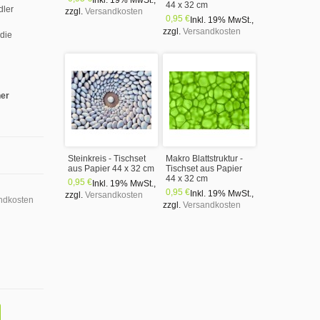
Inkl. 19% MwSt.
,
44 x 32 cm
dler
zzgl.
Versandkosten
0,95 €
Inkl. 19% MwSt.
,
zzgl.
Versandkosten
 die
ner
Steinkreis - Tischset
Makro Blattstruktur -
aus Papier 44 x 32 cm
Tischset aus Papier
44 x 32 cm
0,95 €
Inkl. 19% MwSt.
,
0,95 €
Inkl. 19% MwSt.
,
zzgl.
Versandkosten
ndkosten
zzgl.
Versandkosten