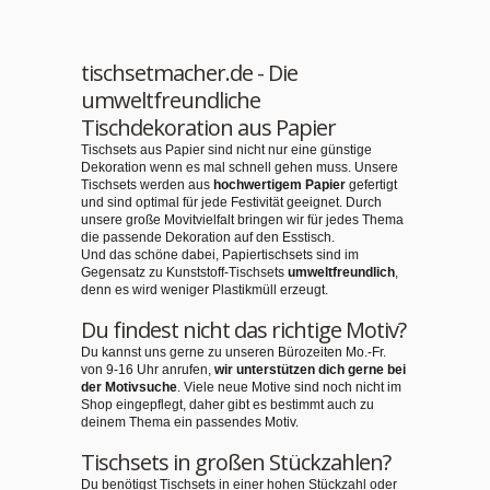
tischsetmacher.de - Die
umweltfreundliche
Tischdekoration aus Papier
Tischsets aus Papier sind nicht nur eine günstige
Dekoration wenn es mal schnell gehen muss. Unsere
Tischsets werden aus
hochwertigem Papier
gefertigt
und sind optimal für jede Festivität geeignet. Durch
unsere große Movitvielfalt bringen wir für jedes Thema
die passende Dekoration auf den Esstisch.
Und das schöne dabei, Papiertischsets sind im
Gegensatz zu Kunststoff-Tischsets
umweltfreundlich
,
denn es wird weniger Plastikmüll erzeugt.
Du findest nicht das richtige Motiv?
Du kannst uns gerne zu unseren Bürozeiten Mo.-Fr.
von 9-16 Uhr anrufen,
wir unterstützen dich gerne bei
der Motivsuche
. Viele neue Motive sind noch nicht im
Shop eingepflegt, daher gibt es bestimmt auch zu
deinem Thema ein passendes Motiv.
Tischsets in großen Stückzahlen?
Du benötigst Tischsets in einer hohen Stückzahl oder