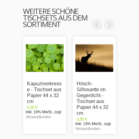
WEITERE SCHÖNE
TISCHSETS AUS DEM
SORTIMENT
Kapuzinerkress
Hirsch-
Zierbl
e - Tischset aus
Silhouette im
Tisch
Papier 44 x 32
Gegenlicht -
Papie
cm
Tischset aus
cm
0,95 €
0,95 €
Papier 44 x 32
Inkl. 19% MwSt.
,
zzgl.
Inkl. 1
cm
Versandkosten
Versand
0,95 €
Inkl. 19% MwSt.
,
zzgl.
Versandkosten