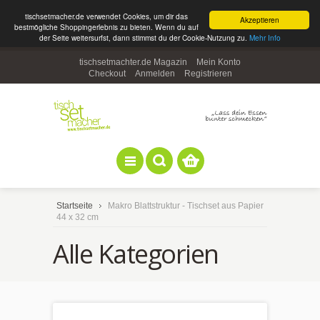
tischsetmacher.de verwendet Cookies, um dir das
Akzeptieren
bestmögliche Shoppingerlebnis zu bieten. Wenn du auf
der Seite weitersurfst, dann stimmst du der Cookie-Nutzung zu.
Mehr Info
tischsetmachter.de Magazin
Mein Konto
Checkout
Anmelden
Registrieren
Startseite
Makro Blattstruktur - Tischset aus Papier
44 x 32 cm
Alle Kategorien