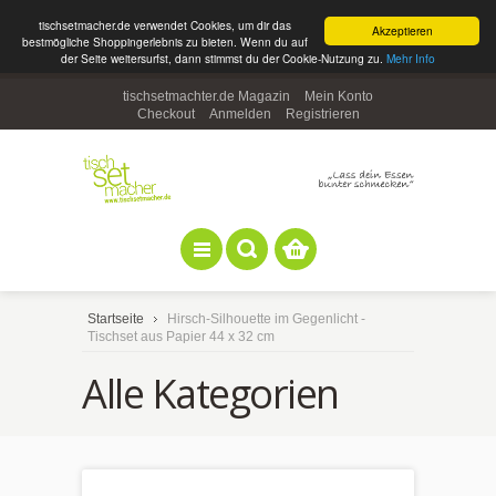
tischsetmacher.de verwendet Cookies, um dir das
Akzeptieren
bestmögliche Shoppingerlebnis zu bieten. Wenn du auf
der Seite weitersurfst, dann stimmst du der Cookie-Nutzung zu.
Mehr Info
tischsetmachter.de Magazin
Mein Konto
Checkout
Anmelden
Registrieren
Startseite
Hirsch-Silhouette im Gegenlicht -
Tischset aus Papier 44 x 32 cm
Alle Kategorien