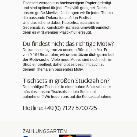
Tischsets werden aus
hochwertigem Papier
gefertigt
und sind optimal für jede Festivität geeignet. Durch
unsere große Movitvielfalt bringen wir für jedes Thema
die passende Dekoration auf den Esstisch.
Und das schöne dabei, Papiertischsets sind im
Gegensatz zu Kunststoff-Tischsets
umweltfreundlich
,
denn es wird weniger Plastikmüll erzeugt.
Du findest nicht das richtige Motiv?
Du kannst uns gerne zu unseren Bürozeiten Mo.-Fr.
von 9-16 Uhr anrufen,
wir unterstützen dich gerne bei
der Motivsuche
. Viele neue Motive sind noch nicht im
Shop eingepflegt, daher gibt es bestimmt auch zu
deinem Thema ein passendes Motiv.
Tischsets in großen Stückzahlen?
Du benötigst Tischsets in einer hohen Stückzahl oder
möchtest unsere Tischsets in dein Sortiment
aufnehmen? Wir freuen uns auf die Kontaktaufnahme.
Hotline: +49 (0) 7127 5700725
ZAHLUNGSARTEN