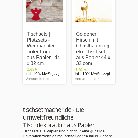
Tischsets |
Goldener
Hirsc
Platzsets -
Hirsch mit
warm
Weihnachten
Christbaumkug
Morge
"roter Engel"
eln - Tischset
Tisch
aus Papier - 44
aus Papier 44 x
Papie
x 32 cm
32 com
cm
0,95 €
0,95 €
0,95 €
Inkl. 19% MwSt.
,
zzgl.
Inkl. 19% MwSt.
,
zzgl.
Inkl. 1
Versandkosten
Versandkosten
Versand
tischsetmacher.de - Die
umweltfreundliche
Tischdekoration aus Papier
Tischsets aus Papier sind nicht nur eine günstige
Dekoration wenn es mal schnell gehen muss. Unsere