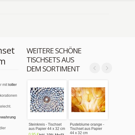
hset
WEITERE SCHÖNE
TISCHSETS AUS
cm
DEM SORTIMENT
r mit
toller
ekorationen
elecht.
ewahrung
Steinkreis - Tischset
Pusteblume orange -
dler
aus Papier 44 x 32 cm
Tischset aus Papier
44 x 32 cm
0,95 €