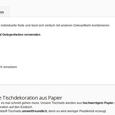
en
ndividuelle Note und lässt sich einfach mit anderen Dekoartikeln kombinieren.
und Gelegenheiten verwenden
ch einsetzen.
e Tischdekoration aus Papier
nn es mal schnell gehen muss. Unsere Tischsets werden aus
hochwertigem Papier
ration auf den Esstisch.
tstoff-Tischsets
umweltfreundlich
, denn es wird weniger Plastikmüll erzeugt.