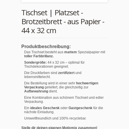
Tischset | Platzset -
Brotzeitbrett - aus Papier -
44 x 32 cm
Produktbeschreibung:
Das Tischset besteht aus
mattem
Spezialpapier mit
toller Farbbrillanz.
Sondergröße:
44 x 32 cm – optimal für
Tischdekorationen geeignet.
Die Druckfarben sind
zertifiziert
und
lebensmittelecht.
Die Bestellung wird in einer sehr
hochwertigen
Verpackung
geliefert, die gleichzeitig zur
Aufbewahrung
dient.
Eine Kombination aus schönem Tischset und edler
Verpackung.
Ein
ideales Geschenk
oder
Gastgeschenk
für die
nächste Einladung.
Umweltfreundlich und 100% recyclebar.
Stelle dir deinen eigenen Motivmix zusammen!