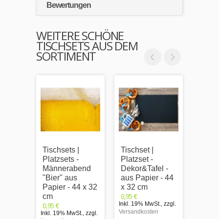
Bewertungen
WEITERE SCHÖNE
TISCHSETS AUS DEM
SORTIMENT
Tischsets |
Tischset |
Frisc
Platzsets -
Platzset -
- Tis
Männerabend
Dekor&Tafel -
Papie
"Bier" aus
aus Papier - 44
cm
0,95 €
Papier - 44 x 32
x 32 cm
Inkl. 1
0,95 €
cm
Versand
Inkl. 19% MwSt.
,
zzgl.
0,95 €
Versandkosten
Inkl. 19% MwSt.
,
zzgl.