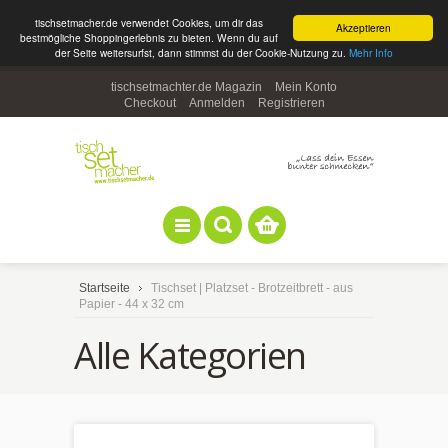
tischsetmacher.de verwendet Cookies, um dir das
Akzeptieren
bestmögliche Shoppingerlebnis zu bieten. Wenn du auf
der Seite weitersurfst, dann stimmst du der Cookie-Nutzung zu.
Mehr Info
tischsetmachter.de Magazin
Mein Konto
Checkout
Anmelden
Registrieren
Startseite
Tischset | Platzset - Brotzeitbrett - aus
Papier - 44 x 32 cm
Alle Kategorien