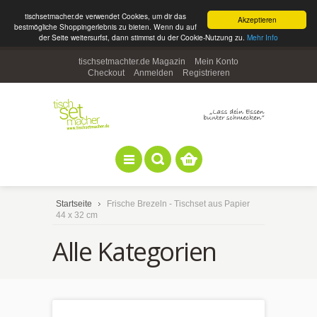
tischsetmacher.de verwendet Cookies, um dir das
Akzeptieren
bestmögliche Shoppingerlebnis zu bieten. Wenn du auf
der Seite weitersurfst, dann stimmst du der Cookie-Nutzung zu.
Mehr Info
tischsetmachter.de Magazin
Mein Konto
Checkout
Anmelden
Registrieren
Startseite
Frische Brezeln - Tischset aus Papier
44 x 32 cm
Alle Kategorien