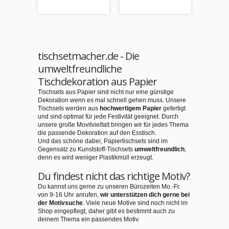
Versand
tischsetmacher.de - Die
umweltfreundliche
Tischdekoration aus Papier
Tischsets aus Papier sind nicht nur eine günstige
Dekoration wenn es mal schnell gehen muss. Unsere
Tischsets werden aus
hochwertigem Papier
gefertigt
und sind optimal für jede Festivität geeignet. Durch
unsere große Movitvielfalt bringen wir für jedes Thema
die passende Dekoration auf den Esstisch.
Und das schöne dabei, Papiertischsets sind im
Gegensatz zu Kunststoff-Tischsets
umweltfreundlich
,
denn es wird weniger Plastikmüll erzeugt.
Du findest nicht das richtige Motiv?
Du kannst uns gerne zu unseren Bürozeiten Mo.-Fr.
von 9-16 Uhr anrufen,
wir unterstützen dich gerne bei
der Motivsuche
. Viele neue Motive sind noch nicht im
Shop eingepflegt, daher gibt es bestimmt auch zu
deinem Thema ein passendes Motiv.