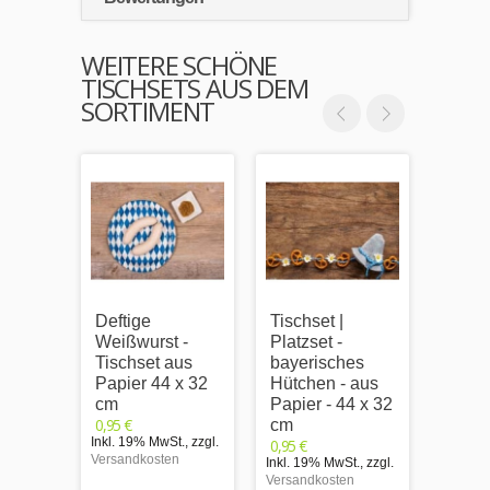
WEITERE SCHÖNE
TISCHSETS AUS DEM
SORTIMENT
Deftige
Tischset |
Tischs
Weißwurst -
Platzset -
Platzs
Tischset aus
bayerisches
breit
Papier 44 x 32
Hütchen - aus
bayer
cm
Papier - 44 x 32
Band 
0,95 €
cm
Papie
Inkl. 19% MwSt.
,
zzgl.
0,95 €
cm
Versandkosten
Inkl. 19% MwSt.
,
zzgl.
0,95 €
Versandkosten
Inkl. 1