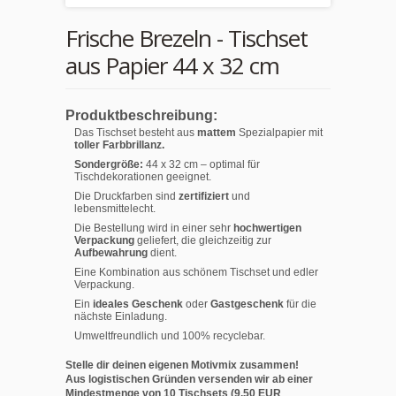
Frische Brezeln - Tischset
aus Papier 44 x 32 cm
Produktbeschreibung:
Das Tischset besteht aus
mattem
Spezialpapier mit
toller Farbbrillanz.
Sondergröße:
44 x 32 cm – optimal für
Tischdekorationen geeignet.
Die Druckfarben sind
zertifiziert
und
lebensmittelecht.
Die Bestellung wird in einer sehr
hochwertigen
Verpackung
geliefert, die gleichzeitig zur
Aufbewahrung
dient.
Eine Kombination aus schönem Tischset und edler
Verpackung.
Ein
ideales Geschenk
oder
Gastgeschenk
für die
nächste Einladung.
Umweltfreundlich und 100% recyclebar.
Stelle dir deinen eigenen Motivmix zusammen!
Aus logistischen Gründen versenden wir ab einer
Mindestmenge von 10 Tischsets (9,50 EUR