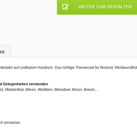
WEITER ZUM GESTALTEN
en
fertafel auf rustikalem Holztisch. Das richtige Themenset für Brotzeit, Weißwurstfr
und Gelegenheiten verwenden
, Oktoberfest, Wiesn, Weißbier, Weissbier, Brezn, Brezel,...
ch einsetzen.