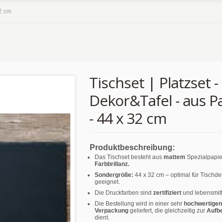
32 cm
Tischset | Platzset -
Dekor&Tafel - aus P
- 44 x 32 cm
Produktbeschreibung:
Das Tischset besteht aus
mattem
Spezialpapie
Farbbrillanz.
Sondergröße:
44 x 32 cm – optimal für Tischd
geeignet.
Die Druckfarben sind
zertifiziert
und lebensmitt
Die Bestellung wird in einer sehr
hochwertigen
Verpackung
geliefert, die gleichzeitig zur
Aufb
dient.