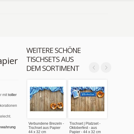
WEITERE SCHÖNE
TISCHSETS AUS
apier
DEM SORTIMENT
r mit
toller
ekorationen
elecht.
Verbundene Brezeln -
Tischset | Platzset -
ewahrung
Tischset aus Papier
Oktoberfest - aus
44 x 32 cm
Papier - 44 x 32 cm