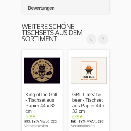
Bewertungen
WEITERE SCHÖNE
TISCHSETS AUS DEM
SORTIMENT
King of the Grill
GRILL meat &
Natur
- Tischset aus
beer - Tischset
Grille
Papier 44 x 32
aus Papier 44 x
Tisch
cm
32 cm
Papie
0,95 €
0,95 €
cm
Inkl. 19% MwSt.
,
zzgl.
Inkl. 19% MwSt.
,
zzgl.
0,95 €
Versandkosten
Versandkosten
Inkl. 1