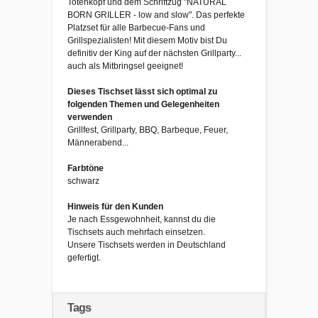
Totenkopf und dem Schriftzug "NATURAL
BORN GRILLER - low and slow". Das perfekte
Platzset für alle Barbecue-Fans und
Grillspezialisten! Mit diesem Motiv bist Du
definitiv der King auf der nächsten Grillparty...
auch als Mitbringsel geeignet!
Dieses Tischset lässt sich optimal zu
folgenden Themen und Gelegenheiten
verwenden
Grillfest, Grillparty, BBQ, Barbeque, Feuer,
Männerabend...
Farbtöne
schwarz
Hinweis für den Kunden
Je nach Essgewohnheit, kannst du die
Tischsets auch mehrfach einsetzen.
Unsere Tischsets werden in Deutschland
gefertigt.
Tags