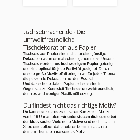
Versand
tischsetmacher.de - Die
umweltfreundliche
Tischdekoration aus Papier
Tischsets aus Papier sind nicht nur eine günstige
Dekoration wenn es mal schnell gehen muss. Unsere
Tischsets werden aus
hochwertigem Papier
gefertigt
und sind optimal für jede Festivität geeignet. Durch
unsere große Movitvielfalt bringen wir für jedes Thema
die passende Dekoration auf den Esstisch.
Und das schöne dabei, Papiertischsets sind im
Gegensatz zu Kunststoff-Tischsets
umweltfreundlich
,
denn es wird weniger Plastikmüll erzeugt.
Du findest nicht das richtige Motiv?
Du kannst uns gerne zu unseren Bürozeiten Mo.-Fr.
von 9-16 Uhr anrufen,
wir unterstützen dich gerne bei
der Motivsuche
. Viele neue Motive sind noch nicht im
Shop eingepflegt, daher gibt es bestimmt auch zu
deinem Thema ein passendes Motiv.