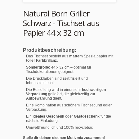
Natural Born Griller
Schwarz - Tischset aus
Papier 44 x 32 cm
Produktbeschreibung:
Das Tischset besteht aus
mattem
Spezialpapier mit
toller Farbbrillanz.
Sondergröße:
44 x 32 cm – optimal für
Tischdekorationen geeignet.
Die Druckfarben sind
zertifiziert
und
lebensmittelecht.
Die Bestellung wird in einer sehr
hochwertigen
Verpackung
geliefert, die gleichzeitig zur
Aufbewahrung
dient.
Eine Kombination aus schönem Tischset und edler
Verpackung.
Ein
ideales Geschenk
oder
Gastgeschenk
für die
nächste Einladung.
Umweltfreundlich und 100% recyclebar.
Stelle dir deinen eigenen Motivmix zusammen!