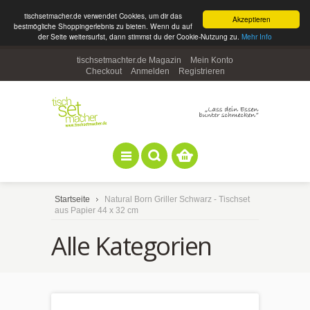
tischsetmacher.de verwendet Cookies, um dir das
Akzeptieren
bestmögliche Shoppingerlebnis zu bieten. Wenn du auf
der Seite weitersurfst, dann stimmst du der Cookie-Nutzung zu.
Mehr Info
tischsetmachter.de Magazin
Mein Konto
Checkout
Anmelden
Registrieren
Startseite
Natural Born Griller Schwarz - Tischset
aus Papier 44 x 32 cm
Alle Kategorien