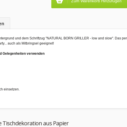
Zum Warenkorb Hinzufügen
en
 Untergrund und dem Schriftzug "NATURAL BORN GRILLER - low and slow". Das perfek
rty... auch als Mitbringsel geeignet!
und Gelegenheiten verwenden
ch einsetzen.
e Tischdekoration aus Papier