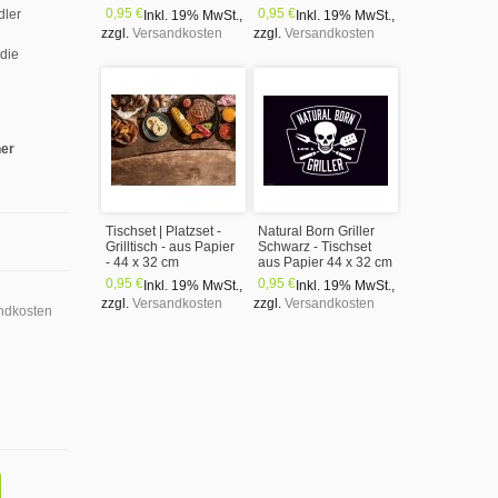
0,95 €
0,95 €
dler
Inkl. 19% MwSt.
,
Inkl. 19% MwSt.
,
zzgl.
Versandkosten
zzgl.
Versandkosten
 die
ner
Tischset | Platzset -
Natural Born Griller
Grilltisch - aus Papier
Schwarz - Tischset
- 44 x 32 cm
aus Papier 44 x 32 cm
0,95 €
0,95 €
Inkl. 19% MwSt.
,
Inkl. 19% MwSt.
,
zzgl.
Versandkosten
zzgl.
Versandkosten
ndkosten