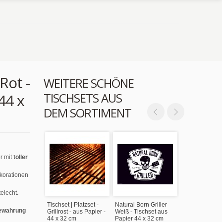
Rot -
WEITERE SCHÖNE
TISCHSETS AUS
44 x
DEM SORTIMENT
r mit
toller
ekorationen
elecht.
Tischset | Platzset -
Natural Born Griller
ewahrung
Grillrost - aus Papier -
Weiß - Tischset aus
44 x 32 cm
Papier 44 x 32 cm