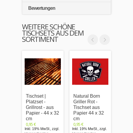
Bewertungen
WEITERE SCHÖNE
TISCHSETS AUS DEM
SORTIMENT
Tischset |
Natural Born
King o
Platzset -
Griller Rot -
- Tis
Grillrost - aus
Tischset aus
Papie
Papier - 44 x 32
Papier 44 x 32
cm
0,95 €
cm
cm
Inkl. 1
0,95 €
0,95 €
Versand
Inkl. 19% MwSt.
,
zzgl.
Inkl. 19% MwSt.
,
zzgl.