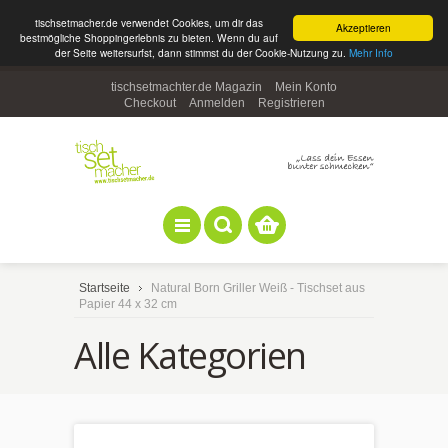
tischsetmacher.de verwendet Cookies, um dir das
Akzeptieren
bestmögliche Shoppingerlebnis zu bieten. Wenn du auf
der Seite weitersurfst, dann stimmst du der Cookie-Nutzung zu.
Mehr Info
tischsetmachter.de Magazin
Mein Konto
Checkout
Anmelden
Registrieren
Startseite
Natural Born Griller Weiß - Tischset aus
Papier 44 x 32 cm
Alle Kategorien