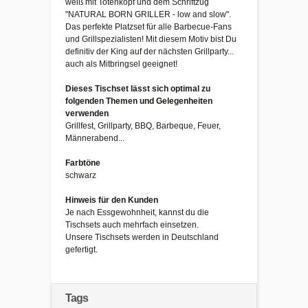
weiß mit Totenkopf und dem Schriftzug
"NATURAL BORN GRILLER - low and slow".
Das perfekte Platzset für alle Barbecue-Fans
und Grillspezialisten! Mit diesem Motiv bist Du
definitiv der King auf der nächsten Grillparty...
auch als Mitbringsel geeignet!
Dieses Tischset lässt sich optimal zu
folgenden Themen und Gelegenheiten
verwenden
Grillfest, Grillparty, BBQ, Barbeque, Feuer,
Männerabend...
Farbtöne
schwarz
Hinweis für den Kunden
Je nach Essgewohnheit, kannst du die
Tischsets auch mehrfach einsetzen.
Unsere Tischsets werden in Deutschland
gefertigt.
Tags