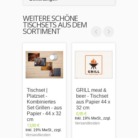
WEITERE SCHÖNE
TISCHSETS AUS DEM
SORTIMENT
Tischset |
GRILL meat &
Natur
Platzset -
beer - Tischset
Grill
Kombiniertes
aus Papier 44 x
- Tis
Set Grillen - aus
32 cm
Papie
0,95 €
Papier - 44 x 32
cm
Inkl. 19% MwSt.
,
zzgl.
0,95 €
cm
Versandkosten
Inkl. 1
13,90 €
Versand
Inkl. 19% MwSt.
,
zzgl.
Versandkosten