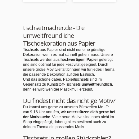
tischsetmacher.de - Die
umweltfreundliche
Tischdekoration aus Papier
Tischsets aus Papier sind nicht nur eine günstige
Dekoration wenn es mal schnell gehen muss. Unsere
Tischsets werden aus
hochwertigem Papier
gefertigt
und sind optimal für jede Festivität geeignet. Durch
unsere große Movitvielfalt bringen wir für jedes Thema
die passende Dekoration auf den Esstisch.
Und das schöne dabei, Papiertischsets sind im
Gegensatz zu Kunststoff-Tischsets
umweltfreundlich
,
denn es wird weniger Plastikmüll erzeugt.
Du findest nicht das richtige Motiv?
Du kannst uns gerne zu unseren Bürozeiten Mo.-Fr.
von 9-16 Uhr anrufen,
wir unterstützen dich gerne bei
der Motivsuche
. Viele neue Motive sind noch nicht im
Shop eingepflegt, daher gibt es bestimmt auch zu
deinem Thema ein passendes Motiv.
Tischsets in großen Stückzahlen?