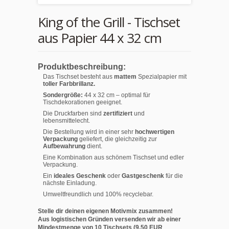
King of the Grill - Tischset
aus Papier 44 x 32 cm
Produktbeschreibung:
Das Tischset besteht aus
mattem
Spezialpapier mit
toller Farbbrillanz.
Sondergröße:
44 x 32 cm – optimal für
Tischdekorationen geeignet.
Die Druckfarben sind
zertifiziert
und
lebensmittelecht.
Die Bestellung wird in einer sehr
hochwertigen
Verpackung
geliefert, die gleichzeitig zur
Aufbewahrung
dient.
Eine Kombination aus schönem Tischset und edler
Verpackung.
Ein
ideales Geschenk
oder
Gastgeschenk
für die
nächste Einladung.
Umweltfreundlich und 100% recyclebar.
Stelle dir deinen eigenen Motivmix zusammen!
Aus logistischen Gründen versenden wir ab einer
Mindestmenge von 10 Tischsets (9,50 EUR