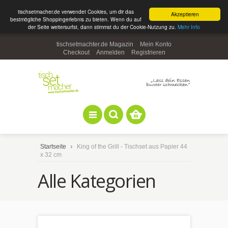
tischsetmacher.de verwendet Cookies, um dir das
Akzeptieren
bestmögliche Shoppingerlebnis zu bieten. Wenn du auf
der Seite weitersurfst, dann stimmst du der Cookie-Nutzung zu.
Mehr Info
tischsetmachter.de Magazin
Mein Konto
Checkout
Anmelden
Registrieren
Startseite
King of the Grill - Tischset aus Papier 44
x 32 cm
Alle Kategorien