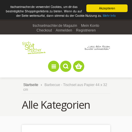
tischsetmacher.de verwendet Cookies, um dir das
Akzeptieren
bestmögliche Shoppingerlebnis zu bieten. Wenn du auf
der Seite weitersurfst, dann stimmst du der Cookie-Nutzung zu.
Mehr Info
tischsetmachter.de Magazin
Mein Konto
Checkout
Anmelden
Registrieren
Startseite
Barbecue - Tischset aus Papier 44 x 32
cm
Alle Kategorien