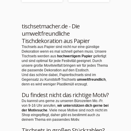
tischsetmacher.de - Die
umweltfreundliche
Tischdekoration aus Papier
Tischsets aus Papier sind nicht nur eine günstige
Dekoration wenn es mal schnell gehen muss. Unsere
Tischsets werden aus
hochwertigem Papier
gefertigt
und sind optimal für jede Festivität geeignet. Durch
unsere große Movitvielfalt bringen wir für jedes Thema
die passende Dekoration auf den Esstisch.
Und das schöne dabei, Papiertischsets sind im
Gegensatz zu Kunststoff-Tischsets
umweltfreundlich
,
denn es wird weniger Plastikmüll erzeugt.
Du findest nicht das richtige Motiv?
Du kannst uns gerne zu unseren Bürozeiten Mo.-Fr.
von 9-16 Uhr anrufen,
wir unterstützen dich gerne bei
der Motivsuche
. Viele neue Motive sind noch nicht im
Shop eingepflegt, daher gibt es bestimmt auch zu
deinem Thema ein passendes Motiv.
Tischsets in großen Stückzahlen?