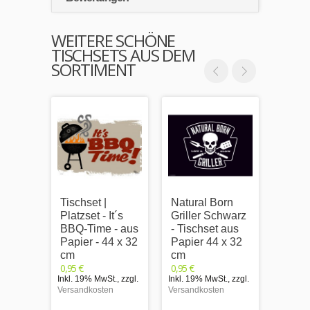
WEITERE SCHÖNE
TISCHSETS AUS DEM
SORTIMENT
Tischset |
Natural Born
Tischs
Platzset - It´s
Griller Schwarz
Platz
BBQ-Time - aus
- Tischset aus
Sauce
Papier - 44 x 32
Papier 44 x 32
Schäl
cm
cm
aus P
0,95 €
0,95 €
x 32 
Inkl. 19% MwSt.
,
zzgl.
Inkl. 19% MwSt.
,
zzgl.
0,95 €
Versandkosten
Versandkosten
Inkl. 1
Versand