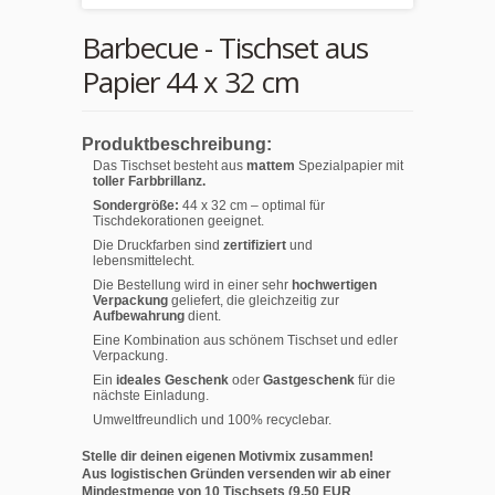
Barbecue - Tischset aus
Papier 44 x 32 cm
Produktbeschreibung:
Das Tischset besteht aus
mattem
Spezialpapier mit
toller Farbbrillanz.
Sondergröße:
44 x 32 cm – optimal für
Tischdekorationen geeignet.
Die Druckfarben sind
zertifiziert
und
lebensmittelecht.
Die Bestellung wird in einer sehr
hochwertigen
Verpackung
geliefert, die gleichzeitig zur
Aufbewahrung
dient.
Eine Kombination aus schönem Tischset und edler
Verpackung.
Ein
ideales Geschenk
oder
Gastgeschenk
für die
nächste Einladung.
Umweltfreundlich und 100% recyclebar.
Stelle dir deinen eigenen Motivmix zusammen!
Aus logistischen Gründen versenden wir ab einer
Mindestmenge von 10 Tischsets (9,50 EUR