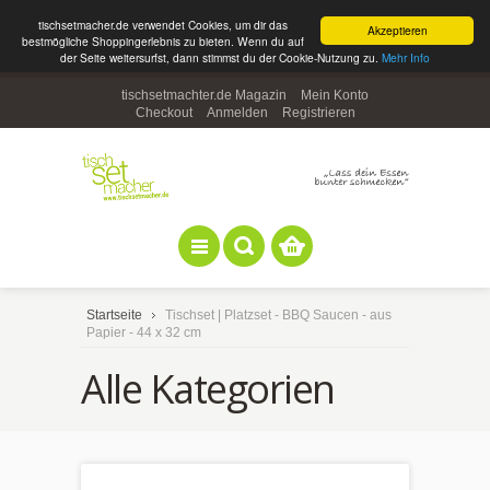
tischsetmacher.de verwendet Cookies, um dir das
Akzeptieren
bestmögliche Shoppingerlebnis zu bieten. Wenn du auf
der Seite weitersurfst, dann stimmst du der Cookie-Nutzung zu.
Mehr Info
tischsetmachter.de Magazin
Mein Konto
Checkout
Anmelden
Registrieren
Startseite
Tischset | Platzset - BBQ Saucen - aus
Papier - 44 x 32 cm
Alle Kategorien