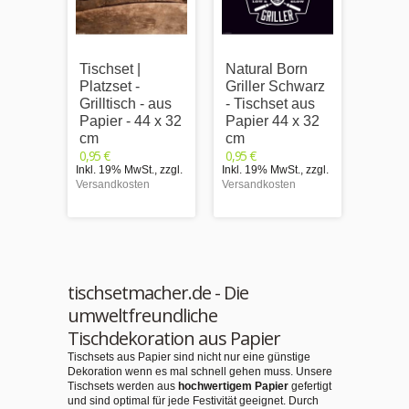
Tischset |
Natural Born
Tischs
Platzset -
Griller Schwarz
Platzs
Grilltisch - aus
- Tischset aus
Grillr
Papier - 44 x 32
Papier 44 x 32
Flamm
cm
cm
Papie
0,95 €
0,95 €
cm
Inkl. 19% MwSt.
,
zzgl.
Inkl. 19% MwSt.
,
zzgl.
0,95 €
Versandkosten
Versandkosten
Inkl. 1
Versand
tischsetmacher.de - Die
umweltfreundliche
Tischdekoration aus Papier
Tischsets aus Papier sind nicht nur eine günstige
Dekoration wenn es mal schnell gehen muss. Unsere
Tischsets werden aus
hochwertigem Papier
gefertigt
und sind optimal für jede Festivität geeignet. Durch