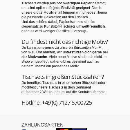
Tischsets werden aus
hochwertigem Papier
gefertigt
und sind optimal für jede Festivität geeignet. Durch
unsere große Movitvielfalt bringen wir für jedes Thema
die passende Dekoration auf den Esstisch.
Und das schöne dabei, Papiertischsets sind im
Gegensatz zu Kunststoff-Tischsets
umweltfreundlich
,
denn es wird weniger Plastikmüll erzeugt.
Du findest nicht das richtige Motiv?
Du kannst uns gerne zu unseren Bürozeiten Mo.-Fr.
von 9-16 Uhr anrufen,
wir unterstützen dich gerne bei
der Motivsuche
. Viele neue Motive sind noch nicht im
Shop eingepflegt, daher gibt es bestimmt auch zu
deinem Thema ein passendes Motiv.
Tischsets in großen Stückzahlen?
Du benötigst Tischsets in einer hohen Stückzahl oder
möchtest unsere Tischsets in dein Sortiment
aufnehmen? Wir freuen uns auf die Kontaktaufnahme.
Hotline: +49 (0) 7127 5700725
ZAHLUNGSARTEN