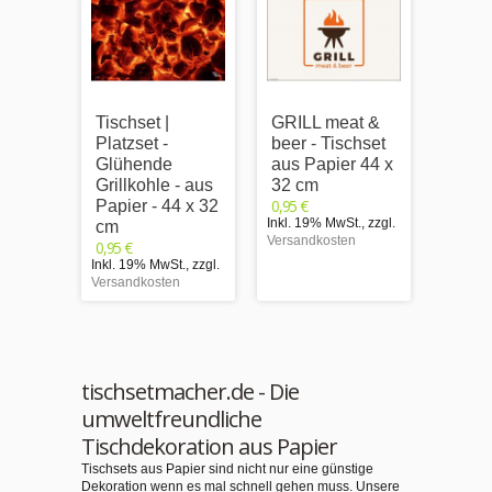
Tischset |
GRILL meat &
Tischs
Platzset -
beer - Tischset
Platzs
Glühende
aus Papier 44 x
Kombi
Grillkohle - aus
32 cm
Set Gr
0,95 €
Papier - 44 x 32
Papie
Inkl. 19% MwSt.
,
zzgl.
cm
cm
Versandkosten
0,95 €
13,90 €
Inkl. 19% MwSt.
,
zzgl.
Inkl. 1
Versandkosten
Versand
tischsetmacher.de - Die
umweltfreundliche
Tischdekoration aus Papier
Tischsets aus Papier sind nicht nur eine günstige
Dekoration wenn es mal schnell gehen muss. Unsere