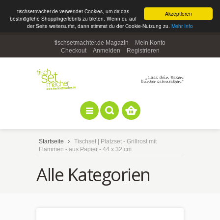
tischsetmacher.de verwendet Cookies, um dir das
Akzeptieren
bestmögliche Shoppingerlebnis zu bieten. Wenn du auf
der Seite weitersurfst, dann stimmst du der Cookie-Nutzung zu.
Mehr Info
tischsetmachter.de Magazin
Mein Konto
Checkout
Anmelden
Registrieren
Startseite
Tischset | Platzset - Grillrost mit
Flammen - aus Papier - 44 x 32 cm
Alle Kategorien