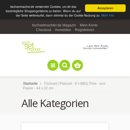
tischsetmacher.de verwendet Cookies, um dir das
Akzeptieren
bestmögliche Shoppingerlebnis zu bieten. Wenn du auf
der Seite weitersurfst, dann stimmst du der Cookie-Nutzung zu.
Mehr Info
tischsetmachter.de Magazin
Mein Konto
Checkout
Anmelden
Registrieren
Startseite
Tischset | Platzset - It´s BBQ-Time - aus
Papier - 44 x 32 cm
Alle Kategorien