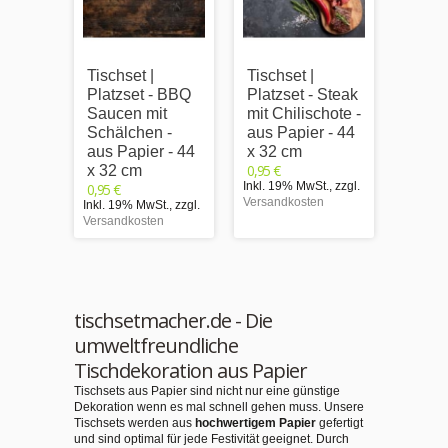
Tischset |
Tischset |
Tischs
Platzset - BBQ
Platzset - Steak
Platz
Saucen mit
mit Chilischote -
Mindm
Schälchen -
aus Papier - 44
Papie
aus Papier - 44
x 32 cm
cm
0,95 €
0,95 €
x 32 cm
Inkl. 19% MwSt.
,
zzgl.
Inkl. 1
0,95 €
Versandkosten
Versand
Inkl. 19% MwSt.
,
zzgl.
Versandkosten
tischsetmacher.de - Die
umweltfreundliche
Tischdekoration aus Papier
Tischsets aus Papier sind nicht nur eine günstige
Dekoration wenn es mal schnell gehen muss. Unsere
Tischsets werden aus
hochwertigem Papier
gefertigt
und sind optimal für jede Festivität geeignet. Durch