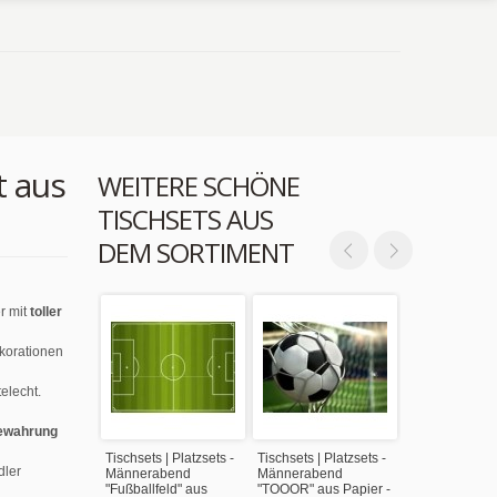
t aus
WEITERE SCHÖNE
TISCHSETS AUS
DEM SORTIMENT
r mit
toller
ekorationen
elecht.
ewahrung
Tischsets | Platzsets -
Tischsets | Platzsets -
dler
Männerabend
Männerabend
"Fußballfeld" aus
"TOOOR" aus Papier -