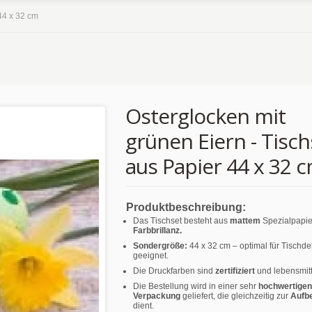
44 x 32 cm
Osterglocken mit
grünen Eiern - Tisch
aus Papier 44 x 32 
Produktbeschreibung:
Das Tischset besteht aus
mattem
Spezialpapie
Farbbrillanz.
Sondergröße:
44 x 32 cm – optimal für Tischd
geeignet.
Die Druckfarben sind
zertifiziert
und lebensmitt
Die Bestellung wird in einer sehr
hochwertigen
Verpackung
geliefert, die gleichzeitig zur
Aufb
dient.