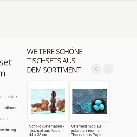
WEITERE SCHÖNE
TISCHSETS AUS
set
DEM SORTIMENT
cm
r mit
toller
ekorationen
elecht.
Schoko-Osterhasen -
Osternest mit blau
ewahrung
Tischset aus Papier
gefärbten Eiern 2 -
44 x 32 cm
Tischset aus Papier