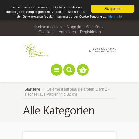
tischsetmacher.de verwendet Cookies, um dir das
Akzeptieren
bestmögliche Shoppingerlebnis zu bieten. Wenn du auf
der Seite weitersurfst, dann stimmst du der Cookie-Nutzung zu.
Mehr Info
tischsetmachter.de Magazin
Mein Konto
Checkout
Anmelden
Registrieren
Startseite
Osternest mit blau gefärbten Eiern 2 -
Tischset aus Papier 44 x 32 cm
Alle Kategorien