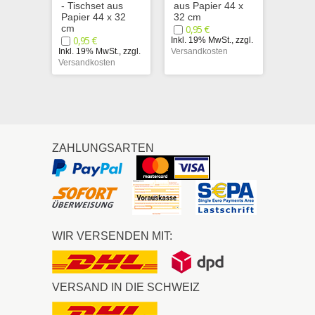
- Tischset aus
aus Papier 44 x
Tischs
Papier 44 x 32
32 cm
Papier
cm
0,95 €
cm
0,95 €
0,95
Inkl. 19% MwSt.
,
zzgl.
Inkl. 19% MwSt.
,
zzgl.
Versandkosten
Inkl. 1
Versandkosten
Versand
ZAHLUNGSARTEN
WIR VERSENDEN MIT:
VERSAND IN DIE SCHWEIZ