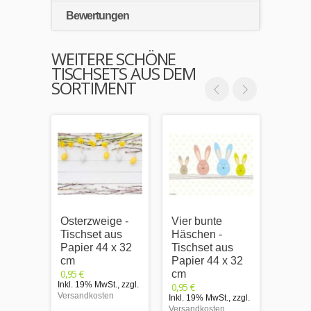
Bewertungen
WEITERE SCHÖNE
TISCHSETS AUS DEM
SORTIMENT
Osterzweige -
Vier bunte
Blaue
Tischset aus
Häschen -
bunte
Papier 44 x 32
Tischset aus
Oster
cm
Papier 44 x 32
Tisch
0,95 €
cm
Papie
Inkl. 19% MwSt.
,
zzgl.
0,95 €
cm
Versandkosten
Inkl. 19% MwSt.
,
zzgl.
0,95 €
Versandkosten