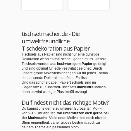
Inkl. 1
Versand
tischsetmacher.de - Die
umweltfreundliche
Tischdekoration aus Papier
Tischsets aus Papier sind nicht nur eine günstige
Dekoration wenn es mal schnell gehen muss. Unsere
Tischsets werden aus
hochwertigem Papier
gefertigt
und sind optimal für jede Festivität geeignet. Durch
unsere große Movitvielfalt bringen wir für jedes Thema
die passende Dekoration auf den Esstisch.
Und das schöne dabei, Papiertischsets sind im
Gegensatz zu Kunststoff-Tischsets
umweltfreundlich
,
denn es wird weniger Plastikmüll erzeugt.
Du findest nicht das richtige Motiv?
Du kannst uns gerne zu unseren Bürozeiten Mo.-Fr.
von 9-16 Uhr anrufen,
wir unterstützen dich gerne bei
der Motivsuche
. Viele neue Motive sind noch nicht im
Shop eingepflegt, daher gibt es bestimmt auch zu
deinem Thema ein passendes Motiv.