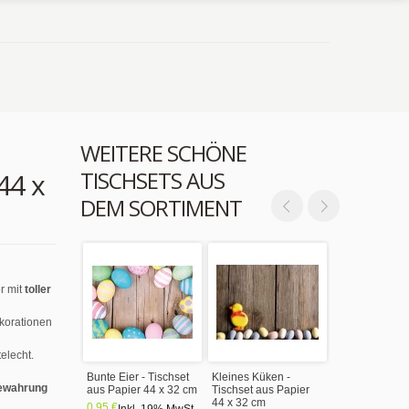
WEITERE SCHÖNE
TISCHSETS AUS
44 x
DEM SORTIMENT
r mit
toller
ekorationen
elecht.
Bunte Eier - Tischset
Kleines Küken -
ewahrung
aus Papier 44 x 32 cm
Tischset aus Papier
44 x 32 cm
0,95 €