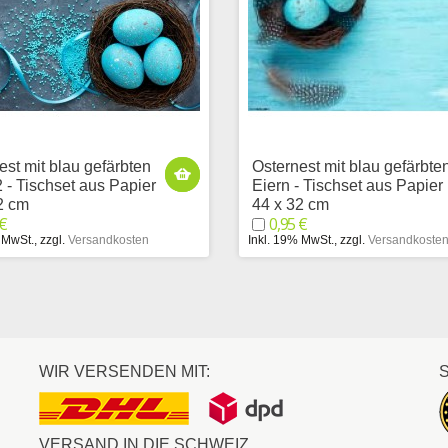
est mit blau gefärbten
Osternest mit blau gefärbte
2 - Tischset aus Papier
Eiern - Tischset aus Papier
2 cm
44 x 32 cm
 €
0,95 €
 MwSt.
,
zzgl.
Versandkosten
Inkl. 19% MwSt.
,
zzgl.
Versandkoste
WIR VERSENDEN MIT:
VERSAND IN DIE SCHWEIZ