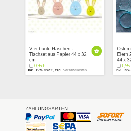
Vier bunte Häschen -
Ostern
Tischset aus Papier 44 x 32
Eiern 
cm
44 x 3
0,95 €
0,95
Inkl. 19% MwSt.
,
zzgl.
Versandkosten
Inkl. 19%
ZAHLUNGSARTEN