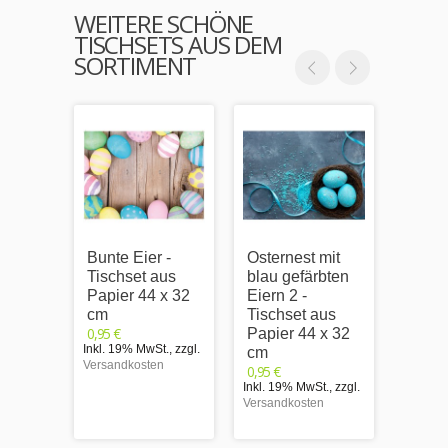
WEITERE SCHÖNE
TISCHSETS AUS DEM
SORTIMENT
Bunte Eier -
Osternest mit
Oster
Tischset aus
blau gefärbten
Schnü
Papier 44 x 32
Eiern 2 -
Tisch
cm
Tischset aus
Papie
0,95 €
Papier 44 x 32
cm
Inkl. 19% MwSt.
,
zzgl.
0,95 €
cm
Versandkosten
Inkl. 1
0,95 €
Versand
Inkl. 19% MwSt.
,
zzgl.
Versandkosten