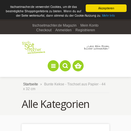
tischsetmacher.de verwendet Cookies, um dir das
Akzeptieren
bestmögliche Shoppingerlebnis zu bieten. Wenn du auf
der Seite weitersurfst, dann stimmst du der Cookie-Nutzung zu.
Mehr Info
tischsetmachter.de Magazin
Mein Konto
Checkout
Anmelden
Registrieren
Startseite
Bunte Kekse - Tischset aus Papier - 44
x 32 cm
Alle Kategorien