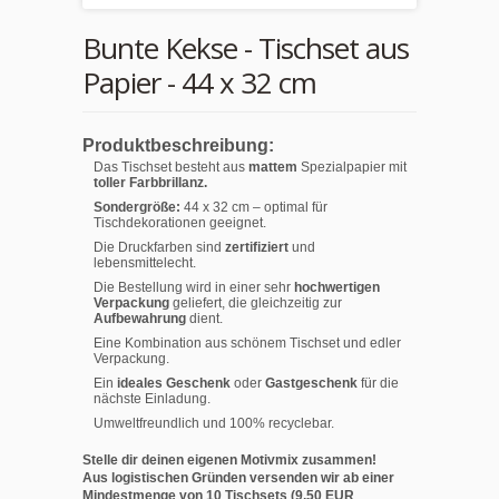
Bunte Kekse - Tischset aus
Papier - 44 x 32 cm
Produktbeschreibung:
Das Tischset besteht aus
mattem
Spezialpapier mit
toller Farbbrillanz.
Sondergröße:
44 x 32 cm – optimal für
Tischdekorationen geeignet.
Die Druckfarben sind
zertifiziert
und
lebensmittelecht.
Die Bestellung wird in einer sehr
hochwertigen
Verpackung
geliefert, die gleichzeitig zur
Aufbewahrung
dient.
Eine Kombination aus schönem Tischset und edler
Verpackung.
Ein
ideales Geschenk
oder
Gastgeschenk
für die
nächste Einladung.
Umweltfreundlich und 100% recyclebar.
Stelle dir deinen eigenen Motivmix zusammen!
Aus logistischen Gründen versenden wir ab einer
Mindestmenge von 10 Tischsets (9,50 EUR