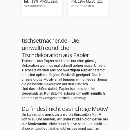
Versand
Inkl. 19% MwSt.
,
zzgl.
Inkl. 19% MwSt.
,
zzgl.
Versandkosten
Versandkosten
tischsetmacher.de - Die
umweltfreundliche
Tischdekoration aus Papier
Tischsets aus Papier sind nicht nur eine günstige
Dekoration wenn es mal schnell gehen muss. Unsere
Tischsets werden aus
hochwertigem Papier
gefertigt
und sind optimal für jede Festivität geeignet. Durch
unsere große Movitvielfalt bringen wir für jedes Thema
die passende Dekoration auf den Esstisch.
Und das schöne dabei, Papiertischsets sind im
Gegensatz zu Kunststoff-Tischsets
umweltfreundlich
,
denn es wird weniger Plastikmüll erzeugt.
Du findest nicht das richtige Motiv?
Du kannst uns gerne zu unseren Bürozeiten Mo.-Fr.
von 9-16 Uhr anrufen,
wir unterstützen dich gerne bei
der Motivsuche
. Viele neue Motive sind noch nicht im
Shop eingepflegt, daher gibt es bestimmt auch zu