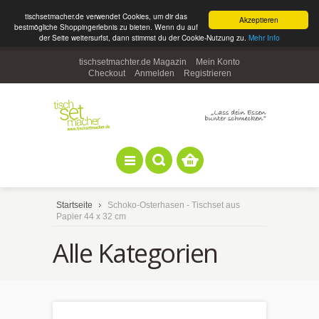
tischsetmacher.de verwendet Cookies, um dir das
Akzeptieren
bestmögliche Shoppingerlebnis zu bieten. Wenn du auf
der Seite weitersurfst, dann stimmst du der Cookie-Nutzung zu.
Mehr Info
tischsetmachter.de Magazin
Mein Konto
Checkout
Anmelden
Registrieren
Startseite
Schoko-Osterhasen - Tischset aus
Papier 44 x 32 cm
Alle Kategorien