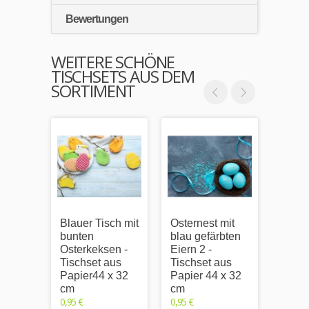
Bewertungen
WEITERE SCHÖNE
TISCHSETS AUS DEM
SORTIMENT
Blauer Tisch mit
Osternest mit
Vier 
bunten
blau gefärbten
Häsch
Osterkeksen -
Eiern 2 -
Tisch
Tischset aus
Tischset aus
Papie
Papier44 x 32
Papier 44 x 32
cm
0,95 €
cm
cm
Inkl. 1
0,95 €
0,95 €