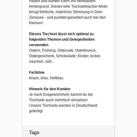
Hasen und bunten Eiern vor hellblauem
Hintergrund. Dieses tolle Tischsetmacher-Motiv
bringt fröhliche, österliche Stimmung in Dein
Zuhause - und punktet garantiert auch bei den
Kleinen!
Dieses Tischset lässt sich optimal zu
folgenden Themen und Gelegenheiten
verwenden
Ostern, Frühling, Ostercafe, Osterbrunch,
Ostergeschenk, Schokolade, Kinder, lecker,
naschen, süß...
Farbtöne
braun, blau, hellblau
Hinweis für den Kunden
Je nach Essgewohnheit, kannst du die
Tischsets auch mehrfach einsetzen.
Unsere Tischsets werden in Deutschland
gefertigt.
Tags