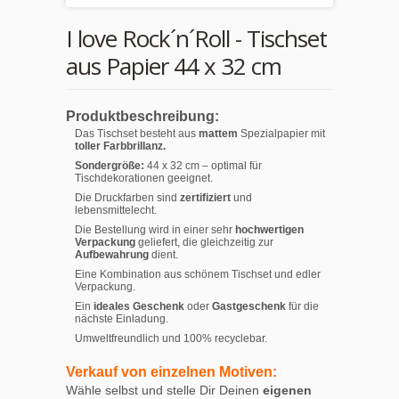
I love Rock´n´Roll - Tischset
aus Papier 44 x 32 cm
Produktbeschreibung:
Das Tischset besteht aus
mattem
Spezialpapier mit
toller Farbbrillanz.
Sondergröße:
44 x 32 cm – optimal für
Tischdekorationen geeignet.
Die Druckfarben sind
zertifiziert
und
lebensmittelecht.
Die Bestellung wird in einer sehr
hochwertigen
Verpackung
geliefert, die gleichzeitig zur
Aufbewahrung
dient.
Eine Kombination aus schönem Tischset und edler
Verpackung.
Ein
ideales Geschenk
oder
Gastgeschenk
für die
nächste Einladung.
Umweltfreundlich und 100% recyclebar.
Verkauf von einzelnen Motiven:
Wähle selbst und stelle Dir Deinen
eigenen