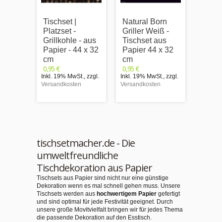
Tischset |
Natural Born
Tischs
Platzset -
Griller Weiß -
Platzs
Grillkohle - aus
Tischset aus
Kombi
Papier - 44 x 32
Papier 44 x 32
Set Gr
cm
cm
Papie
0,95 €
0,95 €
cm
Inkl. 19% MwSt.
,
zzgl.
Inkl. 19% MwSt.
,
zzgl.
13,90 €
Versandkosten
Versandkosten
Inkl. 1
Versand
tischsetmacher.de - Die
umweltfreundliche
Tischdekoration aus Papier
Tischsets aus Papier sind nicht nur eine günstige
Dekoration wenn es mal schnell gehen muss. Unsere
Tischsets werden aus
hochwertigem Papier
gefertigt
und sind optimal für jede Festivität geeignet. Durch
unsere große Movitvielfalt bringen wir für jedes Thema
die passende Dekoration auf den Esstisch.