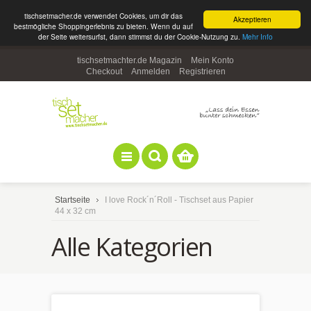
tischsetmacher.de verwendet Cookies, um dir das
Akzeptieren
bestmögliche Shoppingerlebnis zu bieten. Wenn du auf
der Seite weitersurfst, dann stimmst du der Cookie-Nutzung zu.
Mehr Info
tischsetmachter.de Magazin
Mein Konto
Checkout
Anmelden
Registrieren
Startseite
I love Rock´n´Roll - Tischset aus Papier
44 x 32 cm
Alle Kategorien