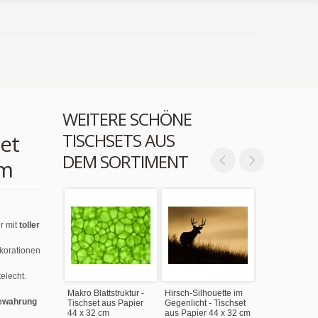
WEITERE SCHÖNE
TISCHSETS AUS
set
DEM SORTIMENT
cm
r mit
toller
ekorationen
elecht.
Makro Blattstruktur -
Hirsch-Silhouette im
ewahrung
Tischset aus Papier
Gegenlicht - Tischset
44 x 32 cm
aus Papier 44 x 32 cm