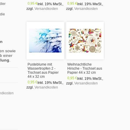
0,95 €
0,95 €
dler
Inkl. 19% MwSt.
,
Inkl. 19% MwSt.
,
zzgl.
Versandkosten
zzgl.
Versandkosten
 die
en
en sowie
b einer
llung
.
Pusteblume mit
Weihnachtliche
Wassertropfen 2 -
Hirsche - Tischset aus
Tischset aus Papier
Papier 44 x 32 cm
44 x 32 cm
0,95 €
Inkl. 19% MwSt.
,
0,95 €
Inkl. 19% MwSt.
,
zzgl.
Versandkosten
zzgl.
Versandkosten
ndkosten