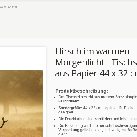
44 x 32 cm
Hirsch im warmen
Morgenlicht - Tisch
aus Papier 44 x 32 
Produktbeschreibung:
Das Tischset besteht aus
mattem
Spezialpapie
Farbbrillanz.
Sondergröße:
44 x 32 cm – optimal für Tischd
geeignet.
Die Druckfarben sind
zertifiziert
und lebensmitt
Die Bestellung wird in einer sehr
hochwertigen
Verpackung
geliefert, die gleichzeitig zur
Aufb
dient.