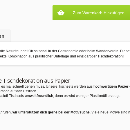
Zum Warenkorb Hinzufügen
en
r alle Naturfreunde! Ob saisonal in der Gastronomie oder beim Wanderverein: Diese
rfekte Kombination aus praktischer Unterlage und einzigartiger Tischdekoration!
e Tischdekoration aus Papier
nn es mal schnell gehen muss. Unsere Tischsets werden aus
hochwertigem Papier
ration auf den Esstisch.
tstoff-Tischsets
umweltfreundlich
, denn es wird weniger Plastikmüll erzeugt.
anrufen,
wir unterstützen dich gerne bei der Motivsuche
. Viele neue Motive sind 