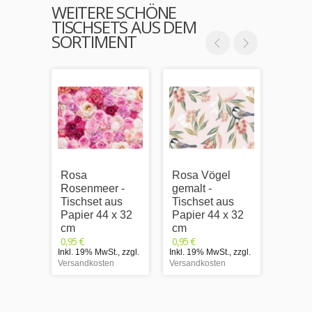
WEITERE SCHÖNE
TISCHSETS AUS DEM
SORTIMENT
Rosa
Rosa Vögel
Rosa 
Rosenmeer -
gemalt -
Türkis
Tischset aus
Tischset aus
Tisch
Papier 44 x 32
Papier 44 x 32
Papie
cm
cm
cm
0,95 €
0,95 €
0,95 €
Inkl. 19% MwSt.
,
zzgl.
Inkl. 19% MwSt.
,
zzgl.
Inkl. 1
Versandkosten
Versandkosten
Versand