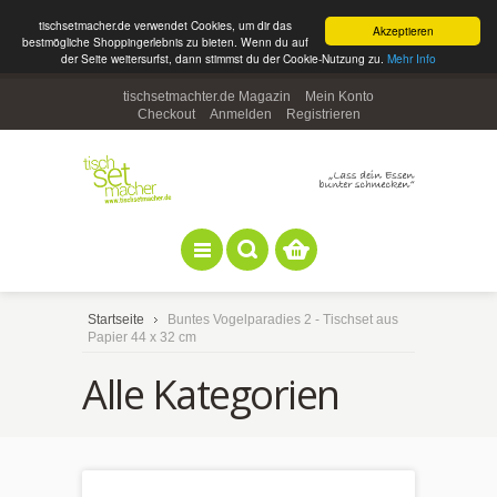
tischsetmacher.de verwendet Cookies, um dir das
Akzeptieren
bestmögliche Shoppingerlebnis zu bieten. Wenn du auf
der Seite weitersurfst, dann stimmst du der Cookie-Nutzung zu.
Mehr Info
tischsetmachter.de Magazin
Mein Konto
Checkout
Anmelden
Registrieren
Startseite
Buntes Vogelparadies 2 - Tischset aus
Papier 44 x 32 cm
Alle Kategorien