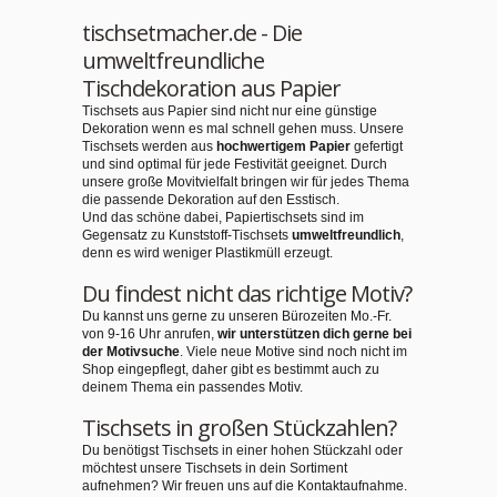
tischsetmacher.de - Die
umweltfreundliche
Tischdekoration aus Papier
Tischsets aus Papier sind nicht nur eine günstige
Dekoration wenn es mal schnell gehen muss. Unsere
Tischsets werden aus
hochwertigem Papier
gefertigt
und sind optimal für jede Festivität geeignet. Durch
unsere große Movitvielfalt bringen wir für jedes Thema
die passende Dekoration auf den Esstisch.
Und das schöne dabei, Papiertischsets sind im
Gegensatz zu Kunststoff-Tischsets
umweltfreundlich
,
denn es wird weniger Plastikmüll erzeugt.
Du findest nicht das richtige Motiv?
Du kannst uns gerne zu unseren Bürozeiten Mo.-Fr.
von 9-16 Uhr anrufen,
wir unterstützen dich gerne bei
der Motivsuche
. Viele neue Motive sind noch nicht im
Shop eingepflegt, daher gibt es bestimmt auch zu
deinem Thema ein passendes Motiv.
Tischsets in großen Stückzahlen?
Du benötigst Tischsets in einer hohen Stückzahl oder
möchtest unsere Tischsets in dein Sortiment
aufnehmen? Wir freuen uns auf die Kontaktaufnahme.