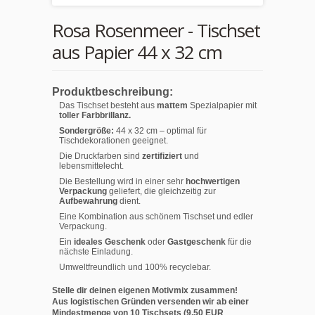
Rosa Rosenmeer - Tischset
aus Papier 44 x 32 cm
Produktbeschreibung:
Das Tischset besteht aus
mattem
Spezialpapier mit
toller Farbbrillanz.
Sondergröße:
44 x 32 cm – optimal für
Tischdekorationen geeignet.
Die Druckfarben sind
zertifiziert
und
lebensmittelecht.
Die Bestellung wird in einer sehr
hochwertigen
Verpackung
geliefert, die gleichzeitig zur
Aufbewahrung
dient.
Eine Kombination aus schönem Tischset und edler
Verpackung.
Ein
ideales Geschenk
oder
Gastgeschenk
für die
nächste Einladung.
Umweltfreundlich und 100% recyclebar.
Stelle dir deinen eigenen Motivmix zusammen!
Aus logistischen Gründen versenden wir ab einer
Mindestmenge von 10 Tischsets (9,50 EUR