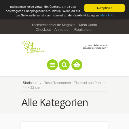
tischsetmacher.de verwendet Cookies, um dir das
Akzeptieren
bestmögliche Shoppingerlebnis zu bieten. Wenn du auf
der Seite weitersurfst, dann stimmst du der Cookie-Nutzung zu.
Mehr Info
tischsetmachter.de Magazin
Mein Konto
Checkout
Anmelden
Registrieren
Startseite
Rosa Rosenmeer - Tischset aus Papier
44 x 32 cm
Alle Kategorien