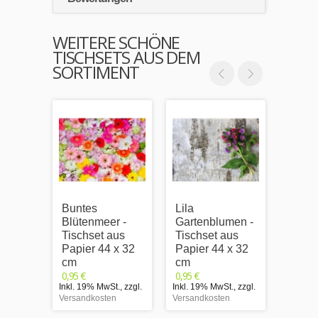
WEITERE SCHÖNE
TISCHSETS AUS DEM
SORTIMENT
Buntes
Lila
Blume
Blütenmeer -
Gartenblumen -
Tisch
Tischset aus
Tischset aus
Papie
Papier 44 x 32
Papier 44 x 32
cm
0,95 €
cm
cm
Inkl. 1
0,95 €
0,95 €
Versand
Inkl. 19% MwSt.
,
zzgl.
Inkl. 19% MwSt.
,
zzgl.
Versandkosten
Versandkosten