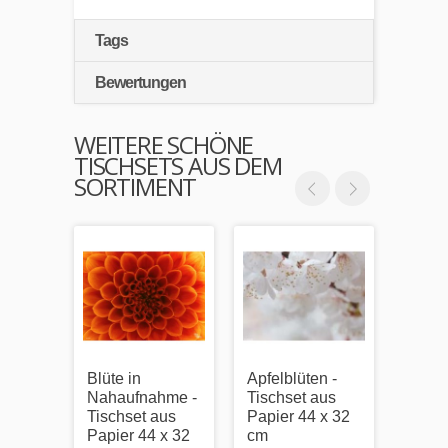
Tags
Bewertungen
WEITERE SCHÖNE
TISCHSETS AUS DEM
SORTIMENT
Blüte in
Apfelblüten -
Zweif
Nahaufnahme -
Tischset aus
Blüte
Tischset aus
Papier 44 x 32
Tisch
Papier 44 x 32
cm
Papie