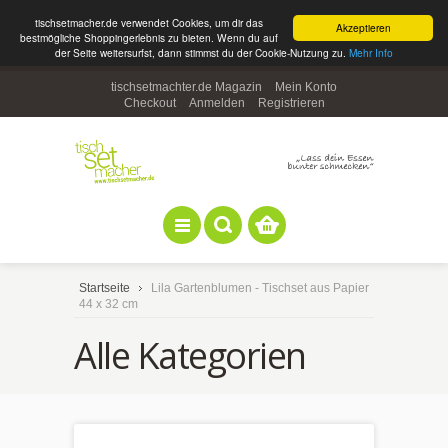
tischsetmacher.de verwendet Cookies, um dir das
Akzeptieren
bestmögliche Shoppingerlebnis zu bieten. Wenn du auf
der Seite weitersurfst, dann stimmst du der Cookie-Nutzung zu.
Mehr Info
tischsetmachter.de Magazin
Mein Konto
Checkout
Anmelden
Registrieren
Startseite
Lila Gartenblumen - Tischset aus Papier
44 x 32 cm
Alle Kategorien