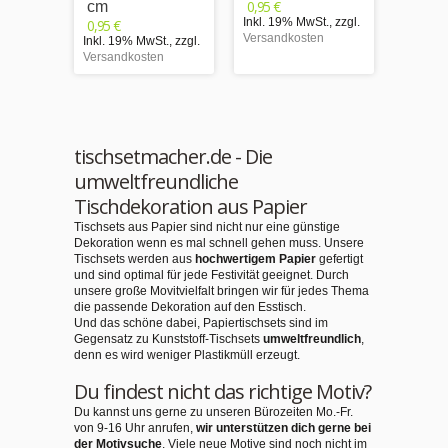
0,95 €
cm
cm
Inkl. 19% MwSt.
,
zzgl.
0,95 €
0,95 €
Versandkosten
Inkl. 19% MwSt.
,
zzgl.
Inkl. 1
Versandkosten
Versand
tischsetmacher.de - Die
umweltfreundliche
Tischdekoration aus Papier
Tischsets aus Papier sind nicht nur eine günstige
Dekoration wenn es mal schnell gehen muss. Unsere
Tischsets werden aus
hochwertigem Papier
gefertigt
und sind optimal für jede Festivität geeignet. Durch
unsere große Movitvielfalt bringen wir für jedes Thema
die passende Dekoration auf den Esstisch.
Und das schöne dabei, Papiertischsets sind im
Gegensatz zu Kunststoff-Tischsets
umweltfreundlich
,
denn es wird weniger Plastikmüll erzeugt.
Du findest nicht das richtige Motiv?
Du kannst uns gerne zu unseren Bürozeiten Mo.-Fr.
von 9-16 Uhr anrufen,
wir unterstützen dich gerne bei
der Motivsuche
. Viele neue Motive sind noch nicht im