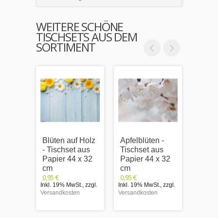
WEITERE SCHÖNE
TISCHSETS AUS DEM
SORTIMENT
Blüten auf Holz
Apfelblüten -
Weiße
- Tischset aus
Tischset aus
Fliede
Papier 44 x 32
Papier 44 x 32
Tisch
cm
cm
Papie
0,95 €
0,95 €
cm
Inkl. 19% MwSt.
,
zzgl.
Inkl. 19% MwSt.
,
zzgl.
0,95 €
Versandkosten
Versandkosten
Inkl. 1
Versand