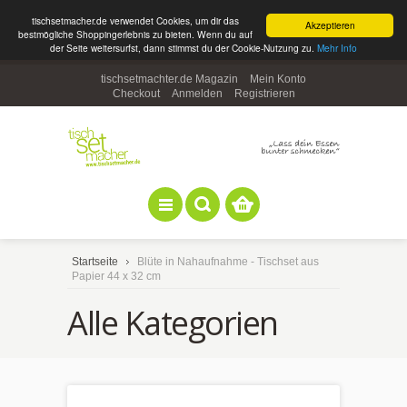
tischsetmacher.de verwendet Cookies, um dir das
Akzeptieren
bestmögliche Shoppingerlebnis zu bieten. Wenn du auf
der Seite weitersurfst, dann stimmst du der Cookie-Nutzung zu.
Mehr Info
tischsetmachter.de Magazin
Mein Konto
Checkout
Anmelden
Registrieren
Startseite
Blüte in Nahaufnahme - Tischset aus
Papier 44 x 32 cm
Alle Kategorien