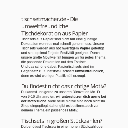
tischsetmacher.de - Die
umweltfreundliche
Tischdekoration aus Papier
Tischsets aus Papier sind nicht nur eine günstige
Dekoration wenn es mal schnell gehen muss. Unsere
Tischsets werden aus
hochwertigem Papier
gefertigt
und sind optimal für jede Festivität geeignet. Durch
unsere große Movitvielfalt bringen wir für jedes Thema
die passende Dekoration auf den Esstisch.
Und das schöne dabei, Papiertischsets sind im
Gegensatz zu Kunststoff-Tischsets
umweltfreundlich
,
denn es wird weniger Plastikmüll erzeugt.
Du findest nicht das richtige Motiv?
Du kannst uns gerne zu unseren Bürozeiten Mo.-Fr.
von 9-16 Uhr anrufen,
wir unterstützen dich gerne bei
der Motivsuche
. Viele neue Motive sind noch nicht im
Shop eingepflegt, daher gibt es bestimmt auch zu
deinem Thema ein passendes Motiv.
Tischsets in großen Stückzahlen?
Du benötigst Tischsets in einer hohen Stückzahl oder