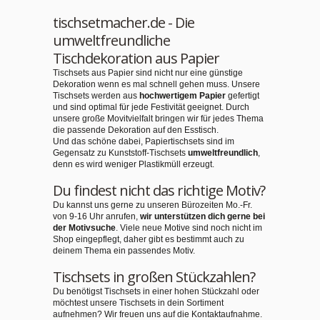
tischsetmacher.de - Die
umweltfreundliche
Tischdekoration aus Papier
Tischsets aus Papier sind nicht nur eine günstige
Dekoration wenn es mal schnell gehen muss. Unsere
Tischsets werden aus
hochwertigem Papier
gefertigt
und sind optimal für jede Festivität geeignet. Durch
unsere große Movitvielfalt bringen wir für jedes Thema
die passende Dekoration auf den Esstisch.
Und das schöne dabei, Papiertischsets sind im
Gegensatz zu Kunststoff-Tischsets
umweltfreundlich
,
denn es wird weniger Plastikmüll erzeugt.
Du findest nicht das richtige Motiv?
Du kannst uns gerne zu unseren Bürozeiten Mo.-Fr.
von 9-16 Uhr anrufen,
wir unterstützen dich gerne bei
der Motivsuche
. Viele neue Motive sind noch nicht im
Shop eingepflegt, daher gibt es bestimmt auch zu
deinem Thema ein passendes Motiv.
Tischsets in großen Stückzahlen?
Du benötigst Tischsets in einer hohen Stückzahl oder
möchtest unsere Tischsets in dein Sortiment
aufnehmen? Wir freuen uns auf die Kontaktaufnahme.