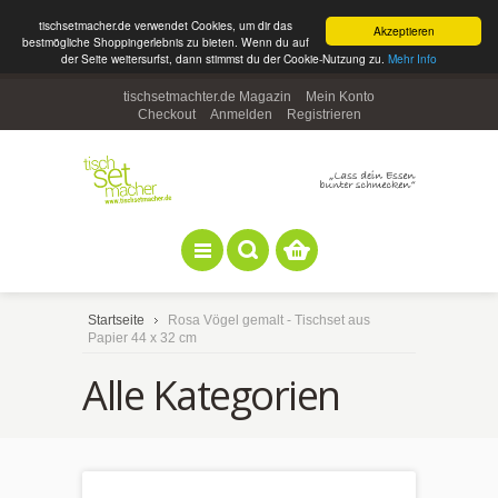
tischsetmacher.de verwendet Cookies, um dir das
Akzeptieren
bestmögliche Shoppingerlebnis zu bieten. Wenn du auf
der Seite weitersurfst, dann stimmst du der Cookie-Nutzung zu.
Mehr Info
tischsetmachter.de Magazin
Mein Konto
Checkout
Anmelden
Registrieren
Startseite
Rosa Vögel gemalt - Tischset aus
Papier 44 x 32 cm
Alle Kategorien