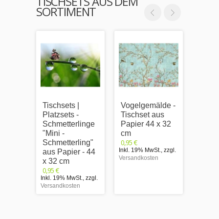
TISCHSETS AUS DEM
SORTIMENT
Tischsets |
Vogelgemälde -
Tulpe
Platzsets -
Tischset aus
rosa 
Schmetterlinge
Papier 44 x 32
aus P
"Mini -
cm
32 c
0,95 €
0,95 €
Schmetterling"
Inkl. 19% MwSt.
,
zzgl.
Inkl. 1
aus Papier - 44
Versandkosten
Versand
x 32 cm
0,95 €
Inkl. 19% MwSt.
,
zzgl.
Versandkosten