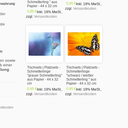
Schmetterling " aus
0,95 €
ewahrung
Inkl. 19% MwSt.
,
Papier - 44 x 32 cm
zzgl.
Versandkosten
0,95 €
Inkl. 19% MwSt.
,
dler
zzgl.
Versandkosten
 die
en
en sowie
b einer
Tischsets | Platzsets -
Tischsets | Platzsets -
llung
.
Schmetterlinge
Schmetterlinge
"grauer Schmetterling"
"schwarz / weißer
aus Papier - 44 x 32
Schmetterling " aus
cm
Papier - 44 x 32 cm
0,95 €
0,95 €
Inkl. 19% MwSt.
,
Inkl. 19% MwSt.
,
zzgl.
Versandkosten
zzgl.
Versandkosten
ndkosten