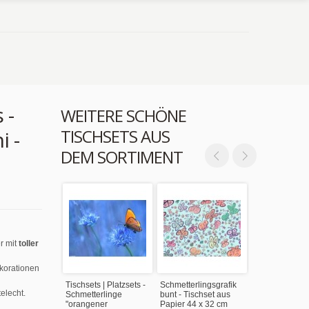
 -
WEITERE SCHÖNE
TISCHSETS AUS
i -
DEM SORTIMENT
r mit
toller
ekorationen
Tischsets | Platzsets -
Schmetterlingsgrafik
elecht.
Schmetterlinge
bunt - Tischset aus
"orangener
Papier 44 x 32 cm