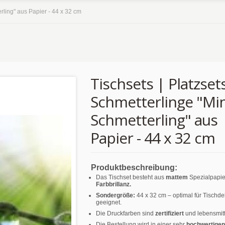
erling" aus Papier - 44 x 32 cm
Tischsets | Platzsets
Schmetterlinge "Min
Schmetterling" aus
Papier - 44 x 32 cm
Produktbeschreibung:
Das Tischset besteht aus
mattem
Spezialpapie
Farbbrillanz.
Sondergröße:
44 x 32 cm – optimal für Tischd
geeignet.
Die Druckfarben sind
zertifiziert
und lebensmitt
Die Bestellung wird in einer sehr
hochwertigen