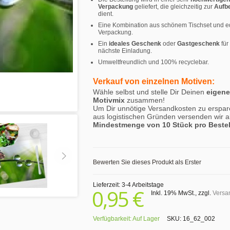
Verpackung
geliefert, die gleichzeitig zur
Aufb
dient.
Eine Kombination aus schönem Tischset und e
Verpackung.
Ein
ideales Geschenk
oder
Gastgeschenk
für
nächste Einladung.
Umweltfreundlich und 100% recyclebar.
Verkauf von einzelnen Motiven:
Wähle selbst und stelle Dir Deinen
eigen
Motivmix
zusammen!
Um Dir unnötige Versandkosten zu erspar
aus logistischen Gründen versenden wir a
Mindestmenge von 10 Stück pro Beste
Bewerten Sie dieses Produkt als Erster
Lieferzeit: 3-4 Arbeitstage
0,95 €
Inkl. 19% MwSt.
,
zzgl.
Versa
Verfügbarkeit:
Auf Lager
SKU:
16_62_002