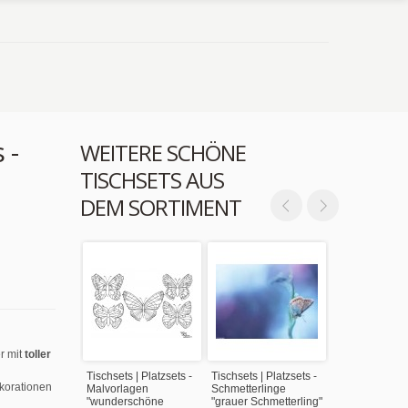
 -
WEITERE SCHÖNE
TISCHSETS AUS
DEM SORTIMENT
r mit
toller
Tischsets | Platzsets -
Tischsets | Platzsets -
ekorationen
Malvorlagen
Schmetterlinge
"wunderschöne
"grauer Schmetterling"