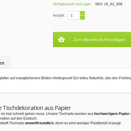
Verfügbarkeit:
Auf Lager
SKU:
16_62_006
Anzahl:
Zum Warenkorb Hinzufügen
en
falter auf orangfarbenem Blüten-Hintergrund! Ein tolles Naturfoto, das den Frühli
e Tischdekoration aus Papier
nn es mal schnell gehen muss. Unsere Tischsets werden aus
hochwertigem Papier
ration auf den Esstisch.
tstoff-Tischsets
umweltfreundlich
, denn es wird weniger Plastikmüll erzeugt.