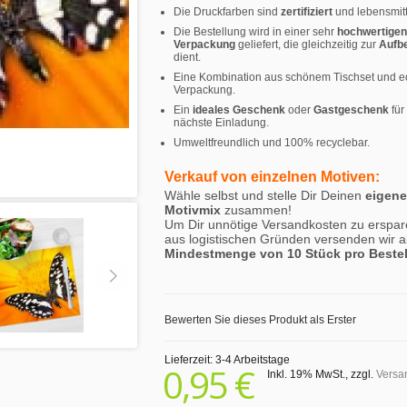
Die Druckfarben sind
zertifiziert
und lebensmitt
Die Bestellung wird in einer sehr
hochwertigen
Verpackung
geliefert, die gleichzeitig zur
Aufb
dient.
Eine Kombination aus schönem Tischset und e
Verpackung.
Ein
ideales Geschenk
oder
Gastgeschenk
für
nächste Einladung.
Umweltfreundlich und 100% recyclebar.
Verkauf von einzelnen Motiven:
Wähle selbst und stelle Dir Deinen
eigen
Motivmix
zusammen!
Um Dir unnötige Versandkosten zu erspar
aus logistischen Gründen versenden wir a
Mindestmenge von 10 Stück pro Beste
Bewerten Sie dieses Produkt als Erster
Lieferzeit: 3-4 Arbeitstage
0,95 €
Inkl. 19% MwSt.
,
zzgl.
Versa