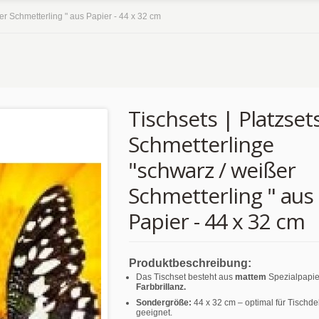
ßer Schmetterling " aus Papier - 44 x 32 cm
Tischsets | Platzsets
Schmetterlinge
"schwarz / weißer
Schmetterling " aus
Papier - 44 x 32 cm
Produktbeschreibung:
Das Tischset besteht aus
mattem
Spezialpapie
Farbbrillanz.
Sondergröße:
44 x 32 cm – optimal für Tischd
geeignet.