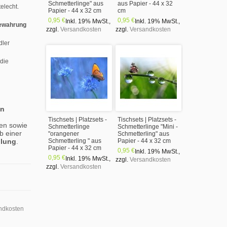
Schmetterlinge" aus
aus Papier - 44 x 32
elecht.
Papier - 44 x 32 cm
cm
0,95 €
0,95 €
Inkl. 19% MwSt.
,
Inkl. 19% MwSt.
,
ewahrung
zzgl.
Versandkosten
zzgl.
Versandkosten
dler
 die
en
Tischsets | Platzsets -
Tischsets | Platzsets -
en sowie
Schmetterlinge
Schmetterlinge "Mini -
b einer
"orangener
Schmetterling" aus
llung
.
Schmetterling " aus
Papier - 44 x 32 cm
Papier - 44 x 32 cm
0,95 €
Inkl. 19% MwSt.
,
0,95 €
Inkl. 19% MwSt.
,
zzgl.
Versandkosten
zzgl.
Versandkosten
ndkosten