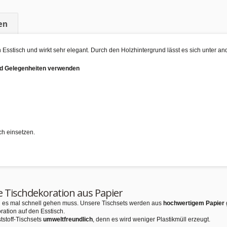
en
n Esstisch und wirkt sehr elegant. Durch den Holzhintergrund lässt es sich unter 
und Gelegenheiten verwenden
ch einsetzen.
e Tischdekoration aus Papier
nn es mal schnell gehen muss. Unsere Tischsets werden aus
hochwertigem Papier
ration auf den Esstisch.
tstoff-Tischsets
umweltfreundlich
, denn es wird weniger Plastikmüll erzeugt.