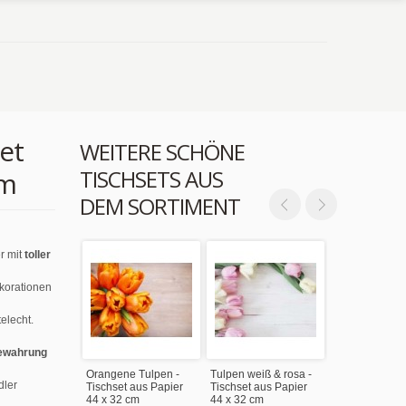
set
WEITERE SCHÖNE
TISCHSETS AUS
cm
DEM SORTIMENT
r mit
toller
ekorationen
elecht.
ewahrung
Orangene Tulpen -
Tulpen weiß & rosa -
dler
Tischset aus Papier
Tischset aus Papier
44 x 32 cm
44 x 32 cm