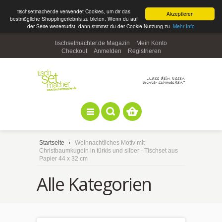
tischsetmacher.de verwendet Cookies, um dir das
Akzeptieren
bestmögliche Shoppingerlebnis zu bieten. Wenn du auf
der Seite weitersurfst, dann stimmst du der Cookie-Nutzung zu.
Mehr Info
tischsetmachter.de Magazin
Mein Konto
Checkout
Anmelden
Registrieren
Startseite
Weihnachtliches Motiv mit
Christbaumkugeln in türkis und silber - Tischset aus
Papier 44 x 32 cm
Alle Kategorien