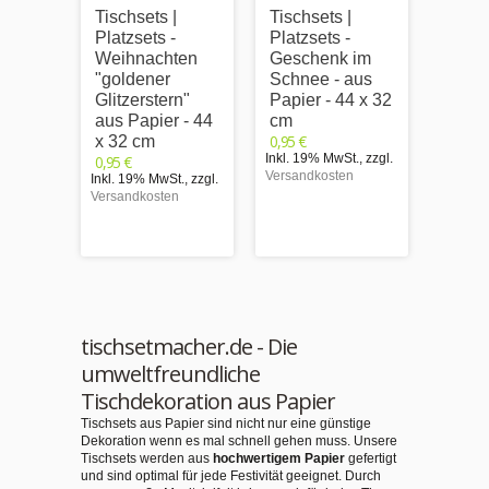
Tischsets |
Tischsets |
Tischs
Platzsets -
Platzsets -
Platzs
Weihnachten
Geschenk im
Malvo
"goldener
Schnee - aus
Weih
Glitzerstern"
Papier - 44 x 32
"Wei
aus Papier - 44
cm
nn mi
0,95 €
x 32 cm
Schli
Inkl. 19% MwSt.
,
zzgl.
0,95 €
Papie
Versandkosten
Inkl. 19% MwSt.
,
zzgl.
cm
Versandkosten
0,95 €
Inkl. 1
Versand
tischsetmacher.de - Die
umweltfreundliche
Tischdekoration aus Papier
Tischsets aus Papier sind nicht nur eine günstige
Dekoration wenn es mal schnell gehen muss. Unsere
Tischsets werden aus
hochwertigem Papier
gefertigt
und sind optimal für jede Festivität geeignet. Durch