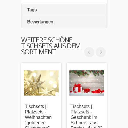
Tags
Bewertungen
WEITERE SCHÖNE
TISCHSETS AUS DEM
SORTIMENT
Tischsets |
Tischsets |
Tischs
Platzsets -
Platzsets -
Platzs
Weihnachten
Geschenk im
Malvo
"goldener
Schnee - aus
Weih