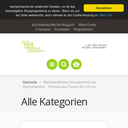
tischsetmacher.de verwendet Cookies, um dir das
Akzeptieren
bestmögliche Shoppingerlebnis zu bieten. Wenn du auf
der Seite weitersurfst, dann stimmst du der Cookie-Nutzung zu.
Mehr Info
tischsetmachter.de Magazin
Mein Konto
Checkout
Anmelden
Registrieren
Startseite
Weihnachtliches Arrangement aus
Holzsymbolen - Tischset aus Papier 44 x 32 cm
Alle Kategorien