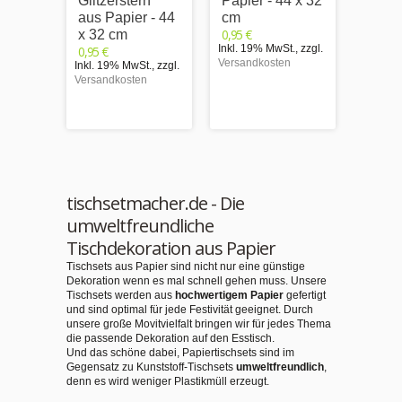
Glitzerstern"
Papier - 44 x 32
"Wei
aus Papier - 44
cm
nn mi
0,95 €
x 32 cm
Schli
Inkl. 19% MwSt.
,
zzgl.
0,95 €
Papie
Versandkosten
Inkl. 19% MwSt.
,
zzgl.
cm
Versandkosten
0,95 €
Inkl. 1
Versand
tischsetmacher.de - Die
umweltfreundliche
Tischdekoration aus Papier
Tischsets aus Papier sind nicht nur eine günstige
Dekoration wenn es mal schnell gehen muss. Unsere
Tischsets werden aus
hochwertigem Papier
gefertigt
und sind optimal für jede Festivität geeignet. Durch
unsere große Movitvielfalt bringen wir für jedes Thema
die passende Dekoration auf den Esstisch.
Und das schöne dabei, Papiertischsets sind im
Gegensatz zu Kunststoff-Tischsets
umweltfreundlich
,
denn es wird weniger Plastikmüll erzeugt.