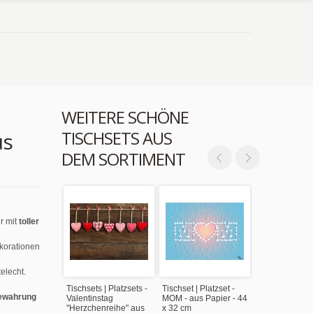
WEITERE SCHÖNE
TISCHSETS AUS
us
DEM SORTIMENT
r mit
toller
ekorationen
elecht.
Tischsets | Platzsets -
Tischset | Platzset -
ewahrung
Valentinstag
MOM - aus Papier - 44
"Herzchenreihe" aus
x 32 cm