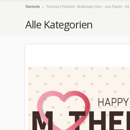
Startseite
Tischset | Platzset - Muttertags Herz - aus Papier - 44
Alle Kategorien