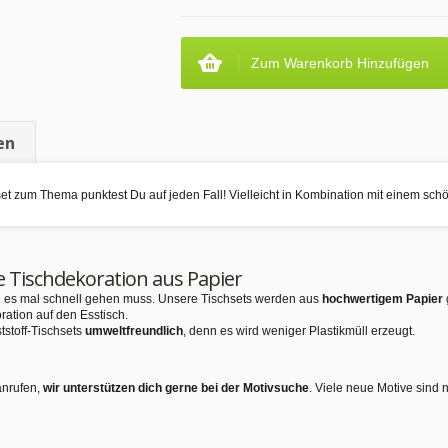
Zum Warenkorb Hinzufügen
en
set zum Thema punktest Du auf jeden Fall! Vielleicht in Kombination mit einem sc
e Tischdekoration aus Papier
nn es mal schnell gehen muss. Unsere Tischsets werden aus
hochwertigem Papier
ration auf den Esstisch.
tstoff-Tischsets
umweltfreundlich
, denn es wird weniger Plastikmüll erzeugt.
anrufen,
wir unterstützen dich gerne bei der Motivsuche
. Viele neue Motive sind 