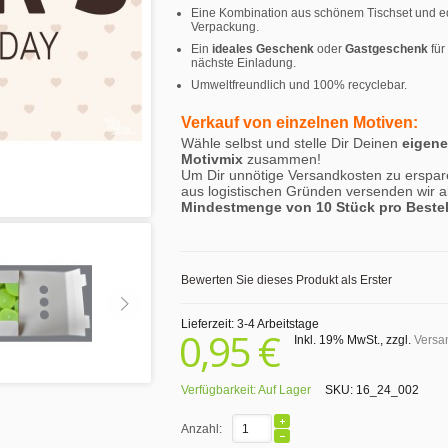
Eine Kombination aus schönem Tischset und e
Verpackung.
Ein
ideales Geschenk
oder
Gastgeschenk
für
nächste Einladung.
Umweltfreundlich und 100% recyclebar.
Verkauf von einzelnen Motiven:
Wähle selbst und stelle Dir Deinen
eigen
Motivmix
zusammen!
Um Dir unnötige Versandkosten zu erspar
aus logistischen Gründen versenden wir a
Mindestmenge von 10 Stück pro Beste
Bewerten Sie dieses Produkt als Erster
Lieferzeit: 3-4 Arbeitstage
0,95 €
Inkl. 19% MwSt.
,
zzgl.
Versa
Verfügbarkeit:
Auf Lager
SKU:
16_24_002
Anzahl: