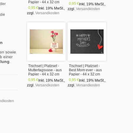
Papier - 44 x 32 cm
0,95 €
dler
Inkl. 19% MwSt.
,
0,95 €
Inkl. 19% MwSt.
,
zzgl.
Versandkosten
zzgl.
Versandkosten
 die
en
en sowie
b einer
llung
.
Tischset | Platzset -
Tischset | Platzset -
Muttertagsvase - aus
Best Mom ever - aus
Papier - 44 x 32 cm
Papier - 44 x 32 cm
0,95 €
0,95 €
Inkl. 19% MwSt.
,
Inkl. 19% MwSt.
,
zzgl.
Versandkosten
zzgl.
Versandkosten
ndkosten