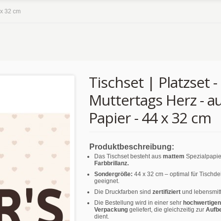
 x 32 cm
Tischset | Platzset -
Muttertags Herz - a
Papier - 44 x 32 cm
Produktbeschreibung:
Das Tischset besteht aus
mattem
Spezialpapie
Farbbrillanz.
Sondergröße:
44 x 32 cm – optimal für Tischd
geeignet.
Die Druckfarben sind
zertifiziert
und lebensmitt
Die Bestellung wird in einer sehr
hochwertigen
Verpackung
geliefert, die gleichzeitig zur
Aufb
dient.