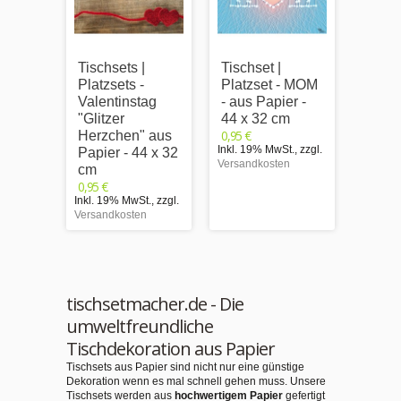
Tischsets |
Tischset |
Tischs
Platzsets -
Platzset - MOM
Platzs
Valentinstag
- aus Papier -
Mutte
"Glitzer
44 x 32 cm
- aus 
0,95 €
Herzchen" aus
44 x 
Inkl. 19% MwSt.
,
zzgl.
0,95 €
Papier - 44 x 32
Versandkosten
Inkl. 1
cm
Versand
0,95 €
Inkl. 19% MwSt.
,
zzgl.
Versandkosten
tischsetmacher.de - Die
umweltfreundliche
Tischdekoration aus Papier
Tischsets aus Papier sind nicht nur eine günstige
Dekoration wenn es mal schnell gehen muss. Unsere
Tischsets werden aus
hochwertigem Papier
gefertigt