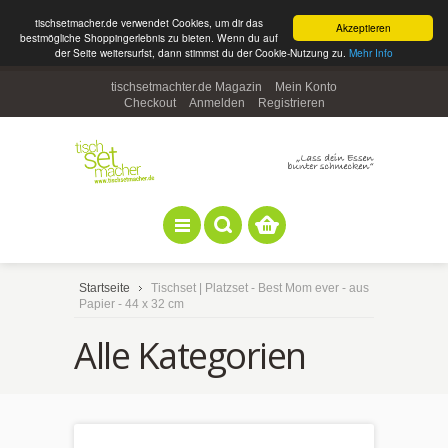
tischsetmacher.de verwendet Cookies, um dir das
Akzeptieren
bestmögliche Shoppingerlebnis zu bieten. Wenn du auf
der Seite weitersurfst, dann stimmst du der Cookie-Nutzung zu.
Mehr Info
tischsetmachter.de Magazin
Mein Konto
Checkout
Anmelden
Registrieren
Startseite
Tischset | Platzset - Best Mom ever - aus
Papier - 44 x 32 cm
Alle Kategorien