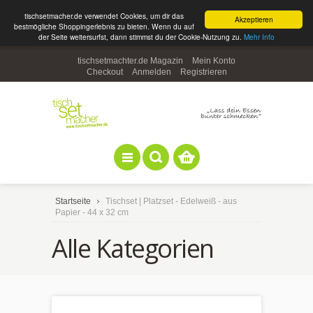
tischsetmacher.de verwendet Cookies, um dir das
Akzeptieren
bestmögliche Shoppingerlebnis zu bieten. Wenn du auf
der Seite weitersurfst, dann stimmst du der Cookie-Nutzung zu.
Mehr Info
tischsetmachter.de Magazin
Mein Konto
Checkout
Anmelden
Registrieren
Startseite
Tischset | Platzset - Edelweiß - aus
Papier - 44 x 32 cm
Alle Kategorien