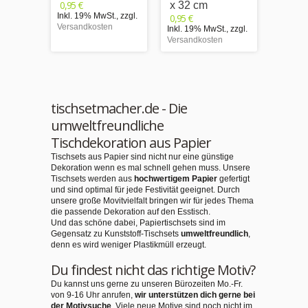
0,95 €
0,95 €
x 32 cm
Inkl. 19% MwSt.
,
zzgl.
Inkl. 1
0,95 €
Versandkosten
Versand
Inkl. 19% MwSt.
,
zzgl.
Versandkosten
tischsetmacher.de - Die
umweltfreundliche
Tischdekoration aus Papier
Tischsets aus Papier sind nicht nur eine günstige
Dekoration wenn es mal schnell gehen muss. Unsere
Tischsets werden aus
hochwertigem Papier
gefertigt
und sind optimal für jede Festivität geeignet. Durch
unsere große Movitvielfalt bringen wir für jedes Thema
die passende Dekoration auf den Esstisch.
Und das schöne dabei, Papiertischsets sind im
Gegensatz zu Kunststoff-Tischsets
umweltfreundlich
,
denn es wird weniger Plastikmüll erzeugt.
Du findest nicht das richtige Motiv?
Du kannst uns gerne zu unseren Bürozeiten Mo.-Fr.
von 9-16 Uhr anrufen,
wir unterstützen dich gerne bei
der Motivsuche
. Viele neue Motive sind noch nicht im