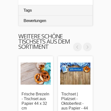
Tags
Bewertungen
WEITERE SCHÖNE
TISCHSETS AUS DEM
SORTIMENT
Frische Brezeln
Tischset |
Bier 
- Tischset aus
Platzset -
Tisch
Papier 44 x 32
Oktoberfest -
Papie
cm
aus Papier - 44
cm