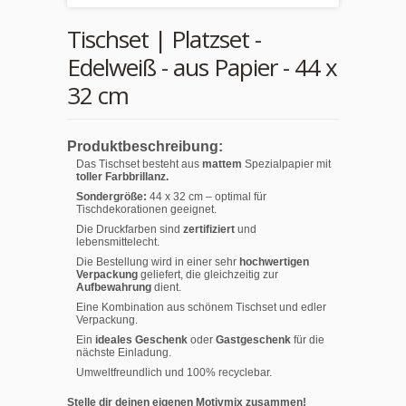
Tischset | Platzset -
Edelweiß - aus Papier - 44 x
32 cm
Produktbeschreibung:
Das Tischset besteht aus
mattem
Spezialpapier mit
toller Farbbrillanz.
Sondergröße:
44 x 32 cm – optimal für
Tischdekorationen geeignet.
Die Druckfarben sind
zertifiziert
und
lebensmittelecht.
Die Bestellung wird in einer sehr
hochwertigen
Verpackung
geliefert, die gleichzeitig zur
Aufbewahrung
dient.
Eine Kombination aus schönem Tischset und edler
Verpackung.
Ein
ideales Geschenk
oder
Gastgeschenk
für die
nächste Einladung.
Umweltfreundlich und 100% recyclebar.
Stelle dir deinen eigenen Motivmix zusammen!