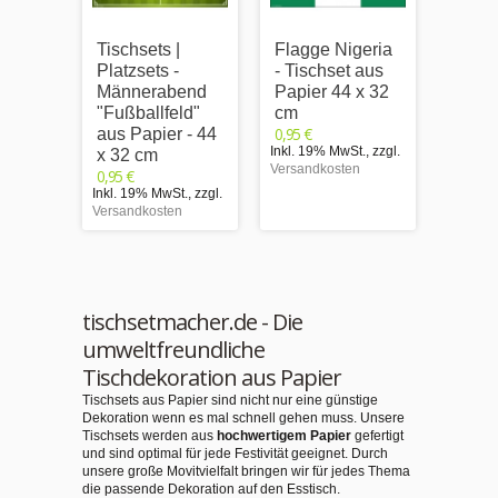
Tischsets |
Flagge Nigeria
Flagg
Platzsets -
- Tischset aus
- Tis
Männerabend
Papier 44 x 32
Papie
"Fußballfeld"
cm
cm
0,95 €
0,95 €
aus Papier - 44
Inkl. 19% MwSt.
,
zzgl.
Inkl. 1
x 32 cm
Versandkosten
Versand
0,95 €
Inkl. 19% MwSt.
,
zzgl.
Versandkosten
tischsetmacher.de - Die
umweltfreundliche
Tischdekoration aus Papier
Tischsets aus Papier sind nicht nur eine günstige
Dekoration wenn es mal schnell gehen muss. Unsere
Tischsets werden aus
hochwertigem Papier
gefertigt
und sind optimal für jede Festivität geeignet. Durch
unsere große Movitvielfalt bringen wir für jedes Thema
die passende Dekoration auf den Esstisch.