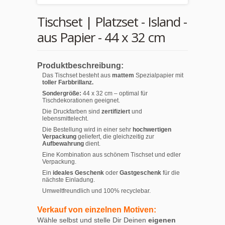
Tischset | Platzset - Island -
aus Papier - 44 x 32 cm
Produktbeschreibung:
Das Tischset besteht aus
mattem
Spezialpapier mit
toller Farbbrillanz.
Sondergröße:
44 x 32 cm – optimal für
Tischdekorationen geeignet.
Die Druckfarben sind
zertifiziert
und
lebensmittelecht.
Die Bestellung wird in einer sehr
hochwertigen
Verpackung
geliefert, die gleichzeitig zur
Aufbewahrung
dient.
Eine Kombination aus schönem Tischset und edler
Verpackung.
Ein
ideales Geschenk
oder
Gastgeschenk
für die
nächste Einladung.
Umweltfreundlich und 100% recyclebar.
Verkauf von einzelnen Motiven:
Wähle selbst und stelle Dir Deinen
eigenen