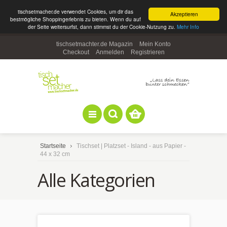
tischsetmacher.de verwendet Cookies, um dir das
Akzeptieren
bestmögliche Shoppingerlebnis zu bieten. Wenn du auf
der Seite weitersurfst, dann stimmst du der Cookie-Nutzung zu.
Mehr Info
tischsetmachter.de Magazin
Mein Konto
Checkout
Anmelden
Registrieren
Startseite
Tischset | Platzset - Island - aus Papier -
44 x 32 cm
Alle Kategorien