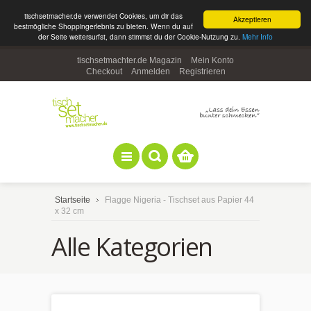
tischsetmacher.de verwendet Cookies, um dir das
Akzeptieren
bestmögliche Shoppingerlebnis zu bieten. Wenn du auf
der Seite weitersurfst, dann stimmst du der Cookie-Nutzung zu.
Mehr Info
tischsetmachter.de Magazin
Mein Konto
Checkout
Anmelden
Registrieren
Startseite
Flagge Nigeria - Tischset aus Papier 44
x 32 cm
Alle Kategorien