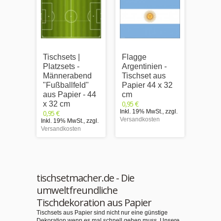
Tischsets |
Flagge
Tischs
Platzsets -
Argentinien -
Platzs
Männerabend
Tischset aus
- aus 
"Fußballfeld"
Papier 44 x 32
44 x 
0,95 €
aus Papier - 44
cm
Inkl. 1
0,95 €
x 32 cm
Versand
Inkl. 19% MwSt.
,
zzgl.
0,95 €
Versandkosten
Inkl. 19% MwSt.
,
zzgl.
Versandkosten
tischsetmacher.de - Die
umweltfreundliche
Tischdekoration aus Papier
Tischsets aus Papier sind nicht nur eine günstige
Dekoration wenn es mal schnell gehen muss. Unsere