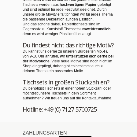
Tischsets werden aus
hochwertigem Papier
gefertigt
und sind optimal für jede Festivität geeignet. Durch
unsere große Movitvielfalt bringen wir für jedes Thema
die passende Dekoration auf den Esstisch.
Und das schöne dabei, Papiertischsets sind im
Gegensatz zu Kunststoff-Tischsets
umweltfreundlich
,
denn es wird weniger Plastikmüll erzeugt.
Du findest nicht das richtige Motiv?
Du kannst uns gerne zu unseren Bürozeiten Mo.-Fr.
von 9-16 Uhr anrufen,
wir unterstützen dich gerne bei
der Motivsuche
. Viele neue Motive sind noch nicht im
Shop eingepflegt, daher gibt es bestimmt auch zu
deinem Thema ein passendes Motiv.
Tischsets in großen Stückzahlen?
Du benötigst Tischsets in einer hohen Stückzahl oder
möchtest unsere Tischsets in dein Sortiment
aufnehmen? Wir freuen uns auf die Kontaktaufnahme.
Hotline: +49 (0) 7127 5700725
ZAHLUNGSARTEN