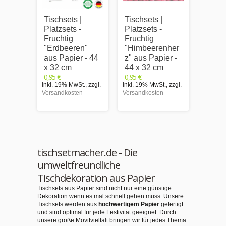
Tischsets |
Tischsets |
Tischs
Platzsets -
Platzsets -
Platzs
Fruchtig
Fruchtig
Fruch
"Erdbeeren"
"Himbeerenher
"Him
aus Papier - 44
z" aus Papier -
links
x 32 cm
44 x 32 cm
Papie
0,95 €
0,95 €
cm
Inkl. 19% MwSt.
,
zzgl.
Inkl. 19% MwSt.
,
zzgl.
0,95 €
Versandkosten
Versandkosten
Inkl. 1
Versand
tischsetmacher.de - Die
umweltfreundliche
Tischdekoration aus Papier
Tischsets aus Papier sind nicht nur eine günstige
Dekoration wenn es mal schnell gehen muss. Unsere
Tischsets werden aus
hochwertigem Papier
gefertigt
und sind optimal für jede Festivität geeignet. Durch
unsere große Movitvielfalt bringen wir für jedes Thema