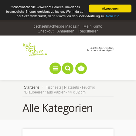
tischsetmacher.de verwendet Cookies, um dir das
Akzeptieren
bestmögliche Shoppingerlebnis zu bieten. Wenn du auf
der Seite weitersurfst, dann stimmst du der Cookie-Nutzung zu.
Mehr Info
tischsetmachter.de Magazin
Mein Konto
Checkout
Anmelden
Registrieren
Startseite
Tischsets | Platzsets - Fruchtig
"Blaubeeren" aus Papier - 44 x 32 cm
Alle Kategorien