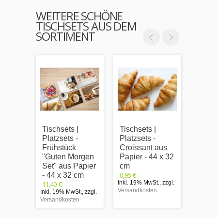
WEITERE SCHÖNE
TISCHSETS AUS DEM
SORTIMENT
Tischsets |
Tischsets |
Tischs
Platzsets -
Platzsets -
Platzs
Frühstück
Croissant aus
Weißw
"Guten Morgen
Papier - 44 x 32
tück (
Set" aus Papier
cm
Papie
0,95 €
- 44 x 32 cm
cm
Inkl. 19% MwSt.
,
zzgl.
11,40 €
0,95 €
Versandkosten
Inkl. 19% MwSt.
,
zzgl.
Inkl. 1
Versandkosten
Versand