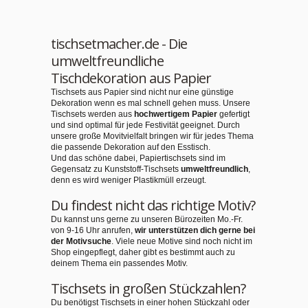
tischsetmacher.de - Die
umweltfreundliche
Tischdekoration aus Papier
Tischsets aus Papier sind nicht nur eine günstige
Dekoration wenn es mal schnell gehen muss. Unsere
Tischsets werden aus
hochwertigem Papier
gefertigt
und sind optimal für jede Festivität geeignet. Durch
unsere große Movitvielfalt bringen wir für jedes Thema
die passende Dekoration auf den Esstisch.
Und das schöne dabei, Papiertischsets sind im
Gegensatz zu Kunststoff-Tischsets
umweltfreundlich
,
denn es wird weniger Plastikmüll erzeugt.
Du findest nicht das richtige Motiv?
Du kannst uns gerne zu unseren Bürozeiten Mo.-Fr.
von 9-16 Uhr anrufen,
wir unterstützen dich gerne bei
der Motivsuche
. Viele neue Motive sind noch nicht im
Shop eingepflegt, daher gibt es bestimmt auch zu
deinem Thema ein passendes Motiv.
Tischsets in großen Stückzahlen?
Du benötigst Tischsets in einer hohen Stückzahl oder