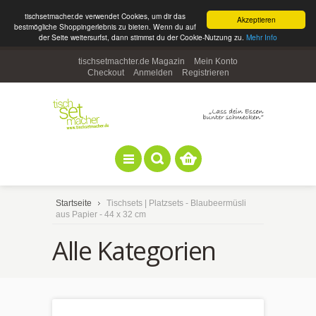
tischsetmacher.de verwendet Cookies, um dir das
Akzeptieren
bestmögliche Shoppingerlebnis zu bieten. Wenn du auf
der Seite weitersurfst, dann stimmst du der Cookie-Nutzung zu.
Mehr Info
tischsetmachter.de Magazin
Mein Konto
Checkout
Anmelden
Registrieren
Startseite
Tischsets | Platzsets - Blaubeermüsli
aus Papier - 44 x 32 cm
Alle Kategorien