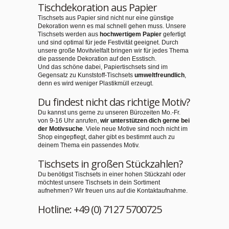
Tischdekoration aus Papier
Tischsets aus Papier sind nicht nur eine günstige
Dekoration wenn es mal schnell gehen muss. Unsere
Tischsets werden aus
hochwertigem Papier
gefertigt
und sind optimal für jede Festivität geeignet. Durch
unsere große Movitvielfalt bringen wir für jedes Thema
die passende Dekoration auf den Esstisch.
Und das schöne dabei, Papiertischsets sind im
Gegensatz zu Kunststoff-Tischsets
umweltfreundlich
,
denn es wird weniger Plastikmüll erzeugt.
Du findest nicht das richtige Motiv?
Du kannst uns gerne zu unseren Bürozeiten Mo.-Fr.
von 9-16 Uhr anrufen,
wir unterstützen dich gerne bei
der Motivsuche
. Viele neue Motive sind noch nicht im
Shop eingepflegt, daher gibt es bestimmt auch zu
deinem Thema ein passendes Motiv.
Tischsets in großen Stückzahlen?
Du benötigst Tischsets in einer hohen Stückzahl oder
möchtest unsere Tischsets in dein Sortiment
aufnehmen? Wir freuen uns auf die Kontaktaufnahme.
Hotline: +49 (0) 7127 5700725