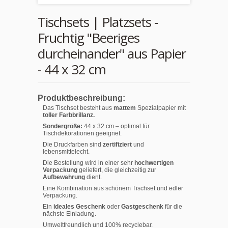
Tischsets | Platzsets -
Fruchtig "Beeriges
durcheinander" aus Papier
- 44 x 32 cm
Produktbeschreibung:
Das Tischset besteht aus
mattem
Spezialpapier mit
toller Farbbrillanz.
Sondergröße:
44 x 32 cm – optimal für
Tischdekorationen geeignet.
Die Druckfarben sind
zertifiziert
und
lebensmittelecht.
Die Bestellung wird in einer sehr
hochwertigen
Verpackung
geliefert, die gleichzeitig zur
Aufbewahrung
dient.
Eine Kombination aus schönem Tischset und edler
Verpackung.
Ein
ideales Geschenk
oder
Gastgeschenk
für die
nächste Einladung.
Umweltfreundlich und 100% recyclebar.