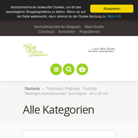
tischsetmacher.de verwendet Cookies, um dir das
Akzeptieren
bestmögliche Shoppingerlebnis zu bieten. Wenn du auf
der Seite weitersurfst, dann stimmst du der Cookie-Nutzung zu.
Mehr Info
tischsetmachter.de Magazin
Mein Konto
Checkout
Anmelden
Registrieren
Startseite
Tischsets | Platzsets - Fruchtig
"Beeriges durcheinander" aus Papier - 44 x 32 cm
Alle Kategorien