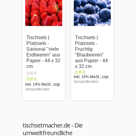
Tischsets |
Tischsets |
Tischs
Platzsets -
Platzsets -
Platzs
Saisonal "viele
Fruchtig
Saiso
Erdbeeren" aus
"Blaubeeren"
"Erdb
Papier - 44 x 32
aus Papier - 44
Wasse
cm
x 32 cm
Papie
0,95 €
cm
0,95 €
Inkl. 19% MwSt.
,
zzgl.
0,65 €
0,95 €
Versandkosten
0,65 €
Inkl. 19% MwSt.
,
zzgl.
Versandkosten
Inkl. 1
Versand
tischsetmacher.de - Die
umweltfreundliche